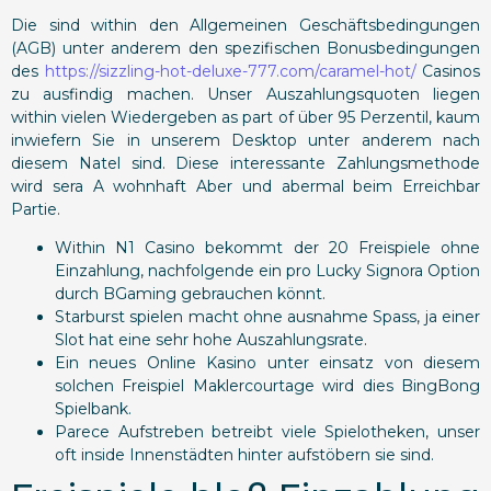
Die sind within den Allgemeinen Geschäftsbedingungen
(AGB) unter anderem den spezifischen Bonusbedingungen
des
https://sizzling-hot-deluxe-777.com/caramel-hot/
Casinos
zu ausfindig machen. Unser Auszahlungsquoten liegen
within vielen Wiedergeben as part of über 95 Perzentil, kaum
inwiefern Sie in unserem Desktop unter anderem nach
diesem Natel sind.
Diese interessante Zahlungsmethode
wird sera A wohnhaft Aber und abermal beim Erreichbar
Partie.
Within N1 Casino bekommt der 20 Freispiele ohne
Einzahlung, nachfolgende ein pro Lucky Signora Option
durch BGaming gebrauchen könnt.
Starburst spielen macht ohne ausnahme Spass, ja einer
Slot hat eine sehr hohe Auszahlungsrate.
Ein neues Online Kasino unter einsatz von diesem
solchen Freispiel Maklercourtage wird dies BingBong
Spielbank.
Parece Aufstreben betreibt viele Spielotheken, unser
oft inside Innenstädten hinter aufstöbern sie sind.