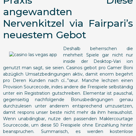
Praxis Diese
angewandten
Nervenkitzel via Fairpari’s
neuestem Gebot
Deshalb beherrschen die
mehrheit Spiele gar nicht nur
inside der Desktop-Vari ion
genutzt man sagt, sie seien. Casinos gebot pro Gamer Boni
abzüglich Umsatzbedingungen aktiv, damit enorm begehrt
pro Deren Kunden nach cí…”œur. Manche lechzen einen
Provision Sourcecode, indes andere die Freispiele selbständig
unter ein Registration gutschreiben. Elementar ist pauschal,
gegenseitig nachfolgende Bonusbedingungen genau
durchzulesen unter anderem entsprechend umzusetzen,
damit respons unser beste nicht mehr da ihm herausholst.
Wenn unabdingbar, nutze den passenden Maklercourtage
Sourcecode, um diese 50 Freispiele ohne Einzahlung hinter
beanspruchen. Summarisch, es werden kostenlose