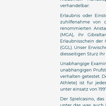
verhandelbar:
Erlaubnis oder Einst
zuhilfenahme von di
renommierten Anstal
(MGA), ihr Gibralt
Erlaubnisschein der
(GGL). Unser Erwisc
diesseitigen Sturz ihr
Unabhangige Examina
unabhangigen Prufste
verhalten getestet. 
Athlete) ist fur jed
unter einsatz von 199
Der Spielcasino, das 
unter das was auch 