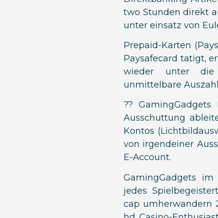
two Stunden direkt a
unter einsatz von Eul
Prepaid-Karten (Pays
Paysafecard tatigt, 
wieder unter die 
unmittelbare Auszahl
?? GamingGadgets R
Ausschuttung ableite
Kontos (Lichtbildau
von irgendeiner Aus
E-Account.
GamingGadgets im B
jedes Spielbegeiste
cap umherwandern 20
hd. Casino-Enthusiaste