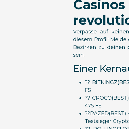
Casinos
revoluti
Verpasse auf keinen
diesem Profil: Melde 
Bezirken zu deinen 
sein.
Einer Kerna
?? BITKINGZ(BES
FS
?? CROCO(BEST) 
475 FS
??RAZED(BEST) 
Testsieger Crypt