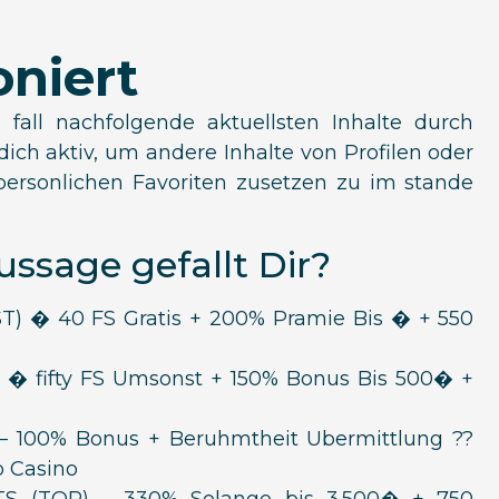
oniert
 fall nachfolgende aktuellsten Inhalte durch
dich aktiv, um andere Inhalte von Profilen oder
personlichen Favoriten zusetzen zu im stande
ussage gefallt Dir?
T) � 40 FS Gratis + 200% Pramie Bis � + 550
� fifty FS Umsonst + 150% Bonus Bis 500� +
– 100% Bonus + Beruhmtheit Ubermittlung ??
o Casino