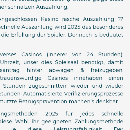
ner schnalzen Auszahlung.
 Angeschlossen Kasino rasche Auszahlung ??
schnelle Auszahlung wird 2025 das besonderes
ie Erfullung der Spieler. Dennoch is bedeutet
diverses Casinos (Innerer von 24 Stunden):
Uhrzeit, unser dies Spielsaal benotigt, damit
gsantrag hinter abwagen & freizugeben.
rtrauenswurdige Casinos innehaben einen
2 Stunden zugeschnitten, wieder und wieder
 Stunden. Automatisierte Verifizierungsprozesse
stutzte Betrugspravention machen’s denkbar.
ungsmethoden 2025 fur jedes schnelle
iese Wahl ihr geeigneten Zahlungsmethode
d je diese Leistungsfahigkeit Der