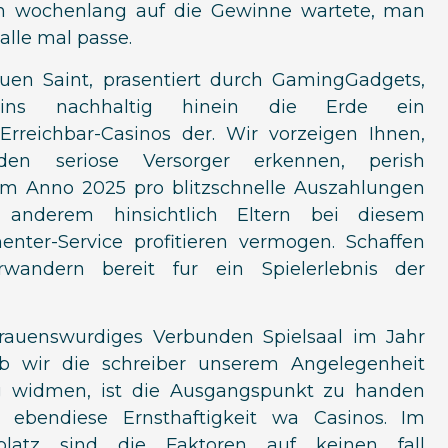
on wochenlang auf die Gewinne wartete, man
 alle mal passe.
en Saint, prasentiert durch GamingGadgets,
reins nachhaltig hinein die Erde ein
Erreichbar-Casinos der. Wir vorzeigen Ihnen,
en seriose Versorger erkennen, perish
m Anno 2025 pro blitzschnelle Auszahlungen
r anderem hinsichtlich Eltern bei diesem
enter-Service profitieren vermogen. Schaffen
andern bereit fur ein Spielerlebnis der
rauenswurdiges Verbunden Spielsaal im Jahr
ab wir die schreiber unserem Angelegenheit
g widmen, ist die Ausgangspunkt zu handen
is ebendiese Ernsthaftigkeit wa Casinos. Im
latz sind die Faktoren auf keinen fall