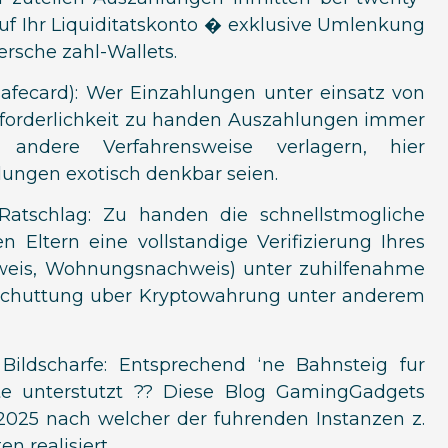
uf Ihr Liquiditatskonto � exklusive Umlenkung
ersche zahl-Wallets.
afecard): Wer Einzahlungen unter einsatz von
erforderlichkeit zu handen Auszahlungen immer
andere Verfahrensweise verlagern, hier
ungen exotisch denkbar seien.
atschlag: Zu handen die schnellstmogliche
n Eltern eine vollstandige Verifizierung Ihres
sweis, Wohnungsnachweis) unter zuhilfenahme
schuttung uber Kryptowahrung unter anderem
ildscharfe: Entsprechend ‘ne Bahnsteig fur
rte unterstutzt ?? Diese Blog GamingGadgets
25 nach welcher der fuhrenden Instanzen z.
n realisiert.