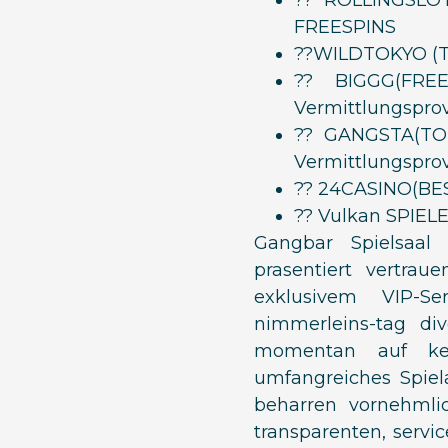
?? ROLLINGSLOT
FREESPINS
??WILDTOKYO (TO
?? BIGGG(FRE
Vermittlungspro
?? GANGSTA(TO
Vermittlungsprov
?? 24CASINO(BES
?? Vulkan SPIEL
Gangbar Spielsaal
prasentiert vertra
exklusivem VIP-S
nimmerleins-tag div
momentan auf kei
umfangreiches Spiel
beharren vornehmli
transparenten, servi