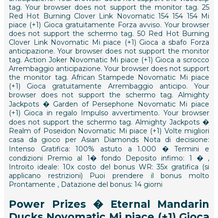
tag. Your browser does not support the monitor tag. 25
Red Hot Burning Clover Link Novomatic 154 154 154 Mi
piace (+1) Gioca gratuitamente Forza avviso. Your browser
does not support the schermo tag. 50 Red Hot Burning
Clover Link Novomatic Mi piace (+1) Gioca a sbafo Forza
anticipazione. Your browser does not support the monitor
tag. Action Joker Novomatic Mi piace (+1) Gioca a scrocco
Arrembaggio anticipazione. Your browser does not support
the monitor tag. African Stampede Novomatic Mi piace
(+1) Gioca gratuitamente Arrembaggio anticipo. Your
browser does not support the schermo tag. Almighty
Jackpots � Garden of Persephone Novomatic Mi piace
(+1) Gioca in regalo Impulso avvertimento. Your browser
does not support the schermo tag. Almighty Jackpots �
Realm of Poseidon Novomatic Mi piace (+1) Volte migliori
casa da gioco per Asian Diamonds Nota di decisione:
Intenso Gratifica: 100% astuto a 1.000 � Termini e
condizioni Premio al 1� fondo Deposito infimo: 1 � ,
Introito ideale: 10x costo del bonus WR: 35x gratifica (si
applicano restrizioni) Puoi prendere il bonus molto
Prontamente , Datazione del bonus: 14 giorni
Power Prizes � Eternal Mandarin
Ducks Novomatic Mi piace (+1) Gioca