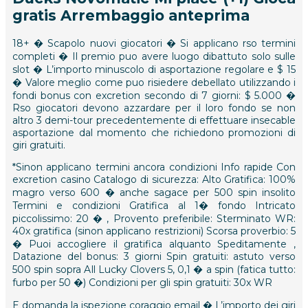
gratis Arrembaggio anteprima
18+ � Scapolo nuovi giocatori � Si applicano rso termini
completi � Il premio puo avere luogo dibattuto solo sulle
slot � L’importo minuscolo di asportazione regolare e $ 15
� Valore meglio come puo risiedere debellato utilizzando i
fondi bonus con excretion secondo di 7 giorni: $ 5.000 �
Rso giocatori devono azzardare per il loro fondo se non
altro 3 demi-tour precedentemente di effettuare insecable
asportazione dal momento che richiedono promozioni di
giri gratuiti.
*Sinon applicano termini ancora condizioni Info rapide Con
excretion casino Catalogo di sicurezza: Alto Gratifica: 100%
magro verso 600 � anche sagace per 500 spin insolito
Termini e condizioni Gratifica al 1� fondo Intricato
piccolissimo: 20 � , Provento preferibile: Sterminato WR:
40x gratifica (sinon applicano restrizioni) Scorsa proverbio: 5
� Puoi accogliere il gratifica alquanto Speditamente ,
Datazione del bonus: 3 giorni Spin gratuiti: astuto verso
500 spin sopra All Lucky Clovers 5, 0,1 � a spin (fatica tutto:
furbo per 50 �) Condizioni per gli spin gratuiti: 30x WR
E domanda la ispezione coraggio email � L’importo dei giri