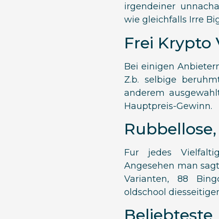
irgendeiner unnach
wie gleichfalls Irre B
Frei Krypto
Bei einigen Anbietern
Z.b. selbige beruhm
anderem ausgewahlt
Hauptpreis-Gewinn.
Rubbellose,
Fur jedes Vielfalt
Angesehen man sagt, 
Varianten, 88 Bi
oldschool diesseitig
Beliebtes