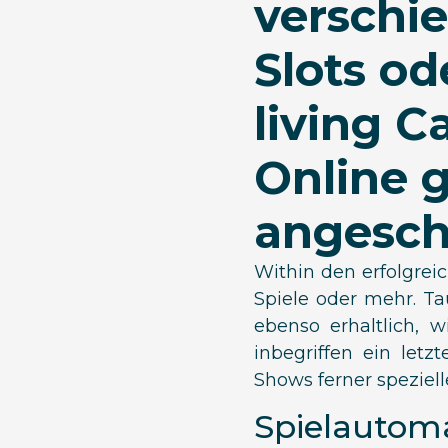
verschi
Slots od
living C
Online 
angesch
Within den erfolgrei
Spiele oder mehr. Ta
ebenso erhaltlich, w
inbegriffen ein letz
Shows ferner speziell
Spielautom