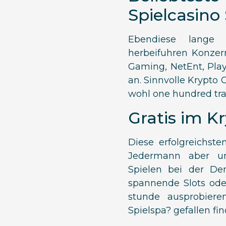
Spielcasino 
Ebendiese lange z
herbeifuhren Konzer
Gaming, NetEnt, Play
an. Sinnvolle Krypto
wohl one hundred trad
Gratis im K
Diese erfolgreichste
Jedermann aber un
Spielen bei der De
spannende Slots oder
stunde ausprobier
Spielspa? gefallen fi