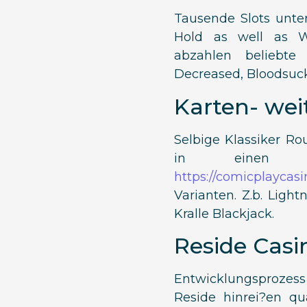
Tausende Slots unte
Hold as well as W
abzahlen beliebte 
Decreased, Bloodsuck
Karten- weit
Selbige Klassiker Ro
in einen erf
https://comicplaycasi
Varianten. Z.b. Ligh
Kralle Blackjack.
Reside Casi
Entwicklungsprozes
Reside hinrei?en qu