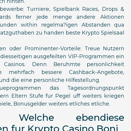
ch hinten.
bewerbe: Turniere, Spielbank Races, Drops &
oards ferner jede menge andere Aktionen
unden within regelma?igen Abstanden qua
satzguthaben zu handen beste Krypto Spielsaal
n oder Prominenter-Vorteile: Treue Nutzern
diesseitigen ausgefeilten VIP-Programmen ein
 Casinos. Denn Beruhmte personlichkeit
ie mehrfach bessere Cashback-Angebote,
und die eine personliche Hilfestellung.
eueprogrammen das Tagesordnungspunkt
tern Eltern Stufe fur Pegel uff weiters kriegen
iele, Bonusgelder weiters etliches etliche.
ren Welche ebendiese
 fur Krypto Casino Boni