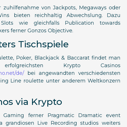
r zuhilfenahme von Jackpots, Megaways oder
ins bieten reichhaltig Abwechslung. Dazu
Slots wie gleichfalls Publication towards
ers ferner Gonzos Objective.
ers Tischspiele
ulette, Poker, Blackjack & Baccarat findet man
olgreichsten Krypto Casinos
no.net/de/
bei angewandten verschiedensten
tning Line roulette unter anderem Weltkonzern
nos via Krypto
s Gaming ferner Pragmatic Dramatic event
a grandiosen Live Recording studios weiters