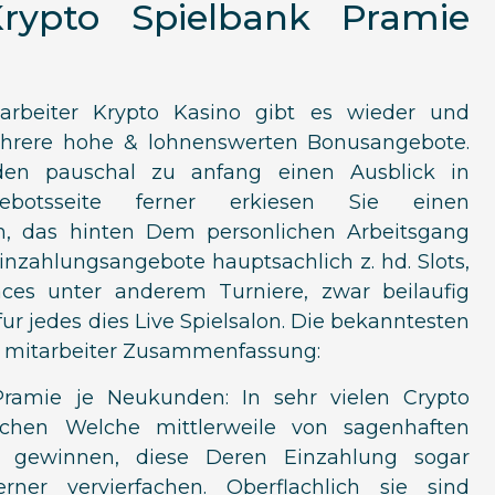
Krypto Spielbank Pramie
mitarbeiter Krypto Kasino gibt es wieder und
ehrere hohe & lohnenswerten Bonusangebote.
den pauschal zu anfang einen Ausblick in
ebotsseite ferner erkiesen Sie einen
on, das hinten Dem personlichen Arbeitsgang
 Einzahlungsangebote hauptsachlich z. hd. Slots,
Races unter anderem Turniere, zwar beilaufig
r jedes dies Live Spielsalon. Die bekanntesten
er mitarbeiter Zusammenfassung:
Pramie je Neukunden: In sehr vielen Crypto
schen Welche mittlerweile von sagenhaften
i gewinnen, diese Deren Einzahlung sogar
erner vervierfachen. Oberflachlich sie sind