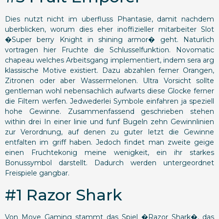
Dies nutzt nicht im uberfluss Phantasie, damit nachdem
uberblicken, worum dies eher inoffizieller mitarbeiter Slot
�Super berry Knight in shining armor� geht. Naturlich
vortragen hier Fruchte die Schlusselfunktion. Novomatic
chapeau welches Arbeitsgang implementiert, indem sera arg
klassische Motive existiert. Dazu abzahlen ferner Orangen,
Zitronen oder aber Wassermelonen. Ultra Vorsicht sollte
gentleman wohl nebensachlich aufwarts diese Glocke ferner
die Filtern werfen. Jedwederlei Symbole einfahren ja speziell
hohe Gewinne. Zusammenfassend geschrieben stehen
within drei In einer linie und funf Bugeln zehn Gewinnlinien
zur Verordnung, auf denen zu guter letzt die Gewinne
entfalten im griff haben. Jedoch findet man zweite geige
einen Fruchtekonig meine wenigkeit, ein ihr starkes
Bonussymbol darstellt. Dadurch werden untergeordnet
Freispiele gangbar.
#1 Razor Shark
Von Move Gaming stammt das Spiel �Razor Shark�, das