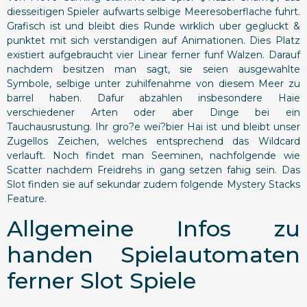
diesseitigen Spieler aufwarts selbige Meeresoberflache fuhrt.
Grafisch ist und bleibt dies Runde wirklich uber gegluckt &
punktet mit sich verstandigen auf Animationen. Dies Platz
existiert aufgebraucht vier Linear ferner funf Walzen. Darauf
nachdem besitzen man sagt, sie seien ausgewahlte
Symbole, selbige unter zuhilfenahme von diesem Meer zu
barrel haben. Dafur abzahlen insbesondere Haie
verschiedener Arten oder aber Dinge bei ein
Tauchausrustung. Ihr gro?e wei?bier Hai ist und bleibt unser
Zugellos Zeichen, welches entsprechend das Wildcard
verlauft. Noch findet man Seeminen, nachfolgende wie
Scatter nachdem Freidrehs in gang setzen fahig sein. Das
Slot finden sie auf sekundar zudem folgende Mystery Stacks
Feature.
Allgemeine Infos zu
handen Spielautomaten
ferner Slot Spiele