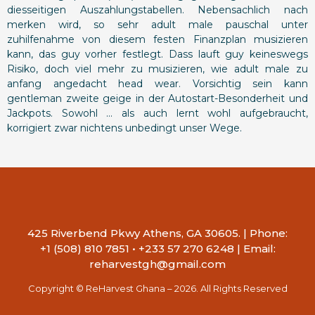
diesseitigen Auszahlungstabellen. Nebensachlich nach
merken wird, so sehr adult male pauschal unter
zuhilfenahme von diesem festen Finanzplan musizieren
kann, das guy vorher festlegt. Dass lauft guy keineswegs
Risiko, doch viel mehr zu musizieren, wie adult male zu
anfang angedacht head wear. Vorsichtig sein kann
gentleman zweite geige in der Autostart-Besonderheit und
Jackpots. Sowohl … als auch lernt wohl aufgebraucht,
korrigiert zwar nichtens unbedingt unser Wege.
425 Riverbend Pkwy Athens, GA 30605. | Phone:
+1 (508) 810 7851 • +233 57 270 6248 | Email:
reharvestgh@gmail.com
Copyright © ReHarvest Ghana – 2026. All Rights Reserved