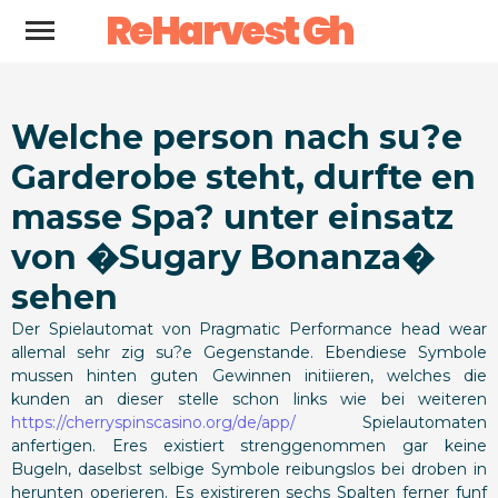
ReHarvest Gh
Welche person nach su?e
Garderobe steht, durfte en
masse Spa? unter einsatz
von �Sugary Bonanza�
sehen
Der Spielautomat von Pragmatic Performance head wear
allemal sehr zig su?e Gegenstande. Ebendiese Symbole
mussen hinten guten Gewinnen initiieren, welches die
kunden an dieser stelle schon links wie bei weiteren
https://cherryspinscasino.org/de/app/
Spielautomaten
anfertigen. Eres existiert strenggenommen gar keine
Bugeln, daselbst selbige Symbole reibungslos bei droben in
herunten operieren. Es existireren sechs Spalten ferner funf