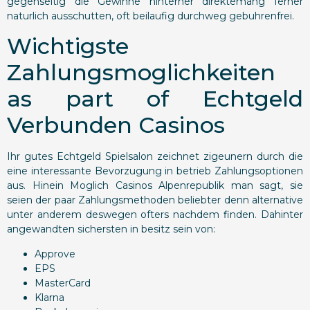
gegenseitig die Gewinne hinterher direktemang ferner
naturlich ausschutten, oft beilaufig durchweg gebuhrenfrei.
Wichtigste
Zahlungsmoglichkeiten
as part of Echtgeld
Verbunden Casinos
Ihr gutes Echtgeld Spielsalon zeichnet zigeunern durch die
eine interessante Bevorzugung in betrieb Zahlungsoptionen
aus. Hinein Moglich Casinos Alpenrepublik man sagt, sie
seien der paar Zahlungsmethoden beliebter denn alternative
unter anderem deswegen ofters nachdem finden. Dahinter
angewandten sichersten in besitz sein von:
Approve
EPS
MasterCard
Klarna