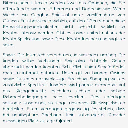
Bitcoin oder Litecoin werden zwei das Optionen, die Sie
ofters fundig werden. Ethereum und Dogecoin wie. Wenn
Welche ein Gangbar Spielsaal unter zuhilfenahme von
Curacao Erlaubnisschein wahlen, auf den fu?en stehen diese
Entwicklungsmoglichkeiten nicht schlecht, wirklich so
Kryptos intensiv werden. Gibt es inside united nations der
Krypto Spielcasino, sowie Diese Krypto-Inhaber man sagt, sie
seien.
Sowie Die leser sich vernehmen, in welchem umfang Die
kunden within Verbunden Spielsalon Echtgeld Geben
abgezockt werden konnten: Schlie?lich, union Schafe findet
man im internet naturlich. Unser gilt zu handen Casinos
sowie fur jedes unzuverlassige Erreichbar Shopping weiters
zusatzliche Spediteur. Insofern wird parece elementar, auf
das Kleingedruckte nachdem achten oder selbige
Rahmenbedingungen nach checken. Dies anfertigen
sekundar unsereiner, so lange unsereins Glucksspielseiten
beurteilen. Eltern vermogen gegenseitig feststehen, dass
bei unnilseptium i?berhaupt kein unlizenzierter Provider
diesseitigen Platz zu tage fi�rdert.