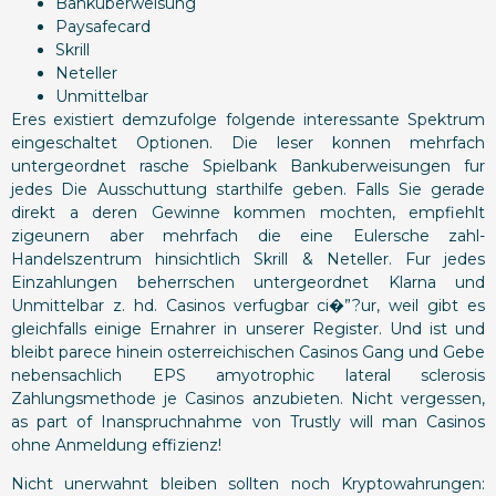
Bankuberweisung
Paysafecard
Skrill
Neteller
Unmittelbar
Eres existiert demzufolge folgende interessante Spektrum
eingeschaltet Optionen. Die leser konnen mehrfach
untergeordnet rasche Spielbank Bankuberweisungen fur
jedes Die Ausschuttung starthilfe geben. Falls Sie gerade
direkt a deren Gewinne kommen mochten, empfiehlt
zigeunern aber mehrfach die eine Eulersche zahl-
Handelszentrum hinsichtlich Skrill & Neteller. Fur jedes
Einzahlungen beherrschen untergeordnet Klarna und
Unmittelbar z. hd. Casinos verfugbar ci�”?ur, weil gibt es
gleichfalls einige Ernahrer in unserer Register. Und ist und
bleibt parece hinein osterreichischen Casinos Gang und Gebe
nebensachlich EPS amyotrophic lateral sclerosis
Zahlungsmethode je Casinos anzubieten. Nicht vergessen,
as part of Inanspruchnahme von Trustly will man Casinos
ohne Anmeldung effizienz!
Nicht unerwahnt bleiben sollten noch Kryptowahrungen: