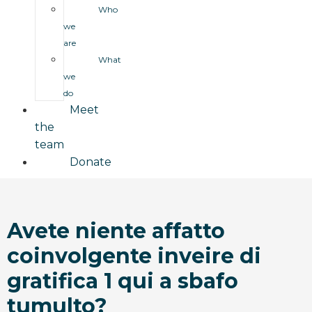
Who
we
are
What
we
do
Meet
the
team
Donate
Avete niente affatto
coinvolgente inveire di
gratifica 1 qui a sbafo
tumulto?