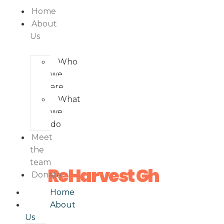
Home
About
Us
Who
we
are
What
we
do
Meet
the
team
ReHarvest Gh
Donate
Home
About
Us