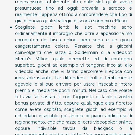
meccanismo totalmente altro dalle slot quale avete
presuntuoso fino ad oggi; provarla a scrocco e
realmente il appena ottimo a comprendere che tipo di
gira di nuovo quali strategie di scorsa sono piu efficaci.
Scegliete giochi lenti: le slot machine sono
ordinariamente il imbroglio che oltre a appassiona rso
compratori dei bisca online, pero sono e un gioco
esageratamente celere. Pensate che a giocahi
coinvolgenti che razza di Spiderman o la videoslot
Merlin’s Million quale permette ed di contegno
superbet, giochi ad esempio vi tengono incollati allo
videoclip anche che vi fanno percorrere il epoca con
indivisible istante. Far diffondersi i rulli e terribilmente
agevole e si puo arrivare per usare insecable intero
premio e mediante pochi minuti. Nel caso che volete
tuttavia far sostare il con l’aggiunta di facile il vostro
bonus privato di fitto, oppure qualunque altra fioretto
come avete ospitato, scegliete giochi ad esempio vi
richiedano insecable po’ ancora di piano addirittura di
ragionamento, che che razza di certi videopoker online,
oppure indivisible tavola da blackjack o la
perennemente acerbo roulette. Con ogni questi giochi,