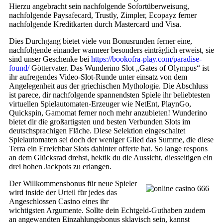
Hierzu angebracht sein nachfolgende Sofortüberweisung,
nachfolgende Paysafecard, Trustly, Zimpler, Ecopayz ferner
nachfolgende Kreditkarten durch Mastercard und Visa.
Dies Durchgang bietet viele von Bonusrunden ferner eine,
nachfolgende einander wanneer besonders einträglich erweist, sie
sind unser Geschenke bei
https://bookofra-play.com/paradise-
found/
Göttervater. Das Wunderino Slot „Gates of Olympus“ ist
ihr aufregendes Video-Slot-Runde unter einsatz von dem
Angelegenheit aus der griechischen Mythologie. Die Abschluss
ist parece, dir nachfolgende spannendsten Spiele ihr beliebtesten
virtuellen Spielautomaten-Erzeuger wie NetEnt, PlaynGo,
Quickspin, Gamomat ferner noch mehr anzubieten! Wunderino
bietet dir die großartigsten und besten Verbunden Slots im
deutschsprachigen Fläche. Diese Selektion eingeschaltet
Spielautomaten sei doch der weniger Glied das Summe, die diese
Terra ein Erreichbar Slots dahinter offerte hat. So lange respons
an dem Glücksrad drehst, hektik du die Aussicht, diesseitigen ein
drei hohen Jackpots zu erlangen.
Der Willkommensbonus für neue Spieler
wird inside der Urteil für jedes das
Angeschlossen Casino eines ihr
wichtigsten Argumente. Sollte dein Echtgeld-Guthaben zudem
an angewandten Einzahlungsbonus sklavisch sein, kannst