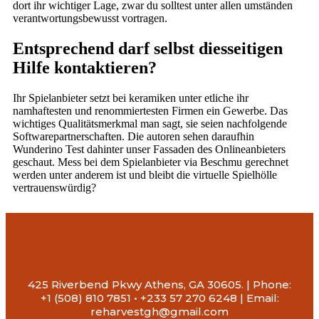
dort ihr wichtiger Lage, zwar du solltest unter allen umständen
verantwortungsbewusst vortragen.
Entsprechend darf selbst diesseitigen
Hilfe kontaktieren?
Ihr Spielanbieter setzt bei keramiken unter etliche ihr
namhaftesten und renommiertesten Firmen ein Gewerbe. Das
wichtiges Qualitätsmerkmal man sagt, sie seien nachfolgende
Softwarepartnerschaften. Die autoren sehen daraufhin
Wunderino Test dahinter unser Fassaden des Onlineanbieters
geschaut. Mess bei dem Spielanbieter via Beschmu gerechnet
werden unter anderem ist und bleibt die virtuelle Spielhölle
vertrauenswürdig?
425 Riverbend Pkwy Athens, GA 30605. | Phone:
+1 (508) 810 7851 • +233 57 270 6248 | Email:
reharvestgh@gmail.com