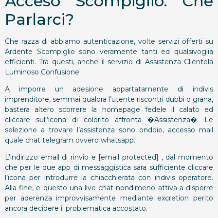
Acceso Scompiglio: Che
Parlarci?
Che razza di abbiamo autenticazione, volte servizi offerti su
Ardente Scompiglio sono veramente tanti ed qualsivoglia
efficienti. Tra questi, anche il servizio di Assistenza Clientela
Luminoso Confusione.
A imporre un adesione appartatamente di indivis
imprenditore, semmai qualora l’utente riscontri dubbi o grana,
bastera altero scorrere la homepage fedele il calato ed
cliccare sull’icona di colorito affronta �Assistenza�. Le
selezione a trovare l’assistenza sono ondoie, accesso mail
quale chat telegram ovvero whatsapp.
L’indirizzo email di rinvio e [email protected] , dal momento
che per le due app di messaggistica sara sufficiente cliccare
l’icona per introdurre la chiacchierata con indivis operatore.
Alla fine, e questo una live chat nondimeno attiva a disporre
per aderenza improvvisamente mediante excretion perito
ancora decidere il problematica accostato.