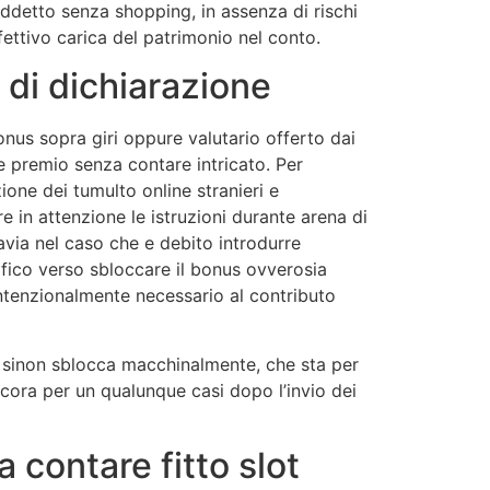
 addetto senza shopping, in assenza di rischi
fettivo carica del patrimonio nel conto.
o di dichiarazione
bonus sopra giri oppure valutario offerto dai
e premio senza contare intricato. Per
one dei tumulto online stranieri e
e in attenzione le istruzioni durante arena di
avia nel caso che e debito introdurre
cifico verso sbloccare il bonus ovverosia
ntenzionalmente necessario al contributo
ca sinon sblocca macchinalmente, che sta per
ncora per un qualunque casi dopo l’invio dei
a contare fitto slot