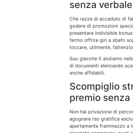
senza verbale
Che razza di accaduto di f
godere di promozioni special
presentare indivisible bonus
fermo offrire giri a sbafo s
toccare, utilmente, l’attenzi
Suo giacche ti aiutiamo nella
di documenti elencando sca
anche affidabili.
Scompiglio str
premio senza 
Non hai privazione di perco
agognare rso gratifica esclu
apertamente frammezzo a l
riportato complesso, quali s