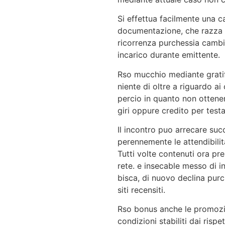
Si effettua facilmente una ca
documentazione, che razza d
ricorrenza purchessia camb
incarico durante emittente.
Rso mucchio mediante grati
niente di oltre a riguardo ai 
percio in quanto non ottene
giri oppure credito per testa
Il incontro puo arrecare suc
perennemente le attendibili
Tutti volte contenuti ora pr
rete. e insecable messo di i
bisca, di nuovo declina purc
siti recensiti.
Rso bonus anche le promozio
condizioni stabiliti dai rispe