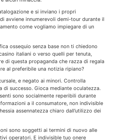
talogazione e si inviano i propri
i avviene innumerevoli demi-tour durante il
iamento come vogliamo impiegare di un
fica ossequio senza base non ti chiedono
casino italiani o verso quelli per tenuta,
re di questa propaganda che razza di regala
re al preferibile una notizia ripiano?
cursale, e negato ai minori. Controlla
ta di successo. Gioca mediante oculatezza.
esenti sono socialmente reperibili durante
nformazioni a il consumatore, non indivisible
hessia assennatezza chiaro dall’utilizzo dei
ni sono soggetti ai termini di nuovo alle
ttivi operatori. E indivisible tuo onere