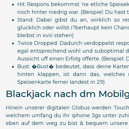
Hit: Respons bekommst ‘ne etliche Speise
noch hinter niedrig war. (Beispiel: Du ha
Stand: Dabei gibst du an, wirklich so r
glucklich oder willst i?berhaupt kein Cha
bleibst in xviii stehen)
Twice Dropped: Dadurch verdoppelst resp
egal entsprechend wohl und suboptimal die
Aussicht uff einen Erfolg offerte. (Beispiel
Bust: �Bust� bedeutet, dass deine Karten r
hinten klappen, ist dann das, welches r
Speisenkarte ferner landest in 29)
Blackjack nach dm Mobilg
Hinein unserer digitalen Globus werden Touch
welchem umfang du ihr iphone 3gs unter zuhilf
eben auf dem weg zu bist & bequem unsere ki