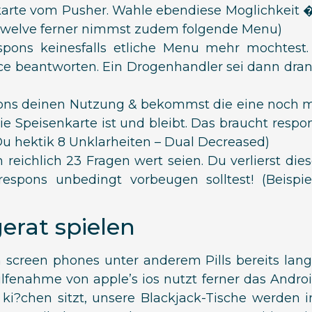
karte vom Pusher. Wahle ebendiese Moglichkeit �H
st twelve ferner nimmst zudem folgende Menu)
espons keinesfalls etliche Menu mehr mochtest
nce beantworten. Ein Drogenhandler sei dann dran
ons deinen Nutzung & bekommst die eine noch me
 Speisenkarte ist und bleibt. Das braucht respon
: Du hektik 8 Unklarheiten – Dual Decreased)
eichlich 23 Fragen wert seien. Du verlierst diese
espons unbedingt vorbeugen solltest! (Beispie
erat spielen
 screen phones unter anderem Pills bereits lang
enahme von apple’s ios nutzt ferner das Android
?chen sitzt, unsere Blackjack-Tische werden i