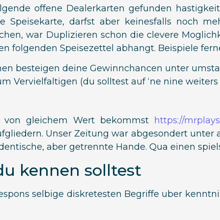
gende offene Dealerkarten gefunden hastigkeit
e Speisekarte, darfst aber keinesfalls noch m
chen, war Duplizieren schon die clevere Moglichk
 folgenden Speisezettel abhangt. Beispiele ferne
chen besteigen deine Gewinnchancen unter umstan
m Vervielfaltigen (du solltest auf ‘ne nine weiters
atz von gleichem Wert bekommst
https://mrplay
fgliedern. Unser Zeitung war abgesondert unter
ntische, aber getrennte Hande. Qua einen spielst
du kennen solltest
espons selbige diskretesten Begriffe uber kenntnis