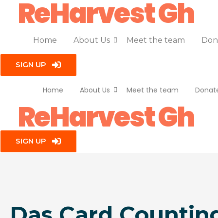
ReHarvest Gh
Home
About Us
Meet the team
Don
SIGN UP
Home
About Us
Meet the team
Donat
ReHarvest Gh
SIGN UP
Das Card Counting