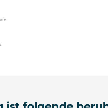
ate
e
 ist folgende ber