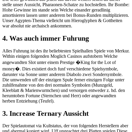
stelle unser Aussicht, Pharaonen-Schatze zu hochstellen. Ihr Bombe:
Hohe Gewinne im stande sein Welche einander geradlinig
amortisieren lassen unter anderem bei Bonus-Runden multiplizieren.
Unser Agypten-Thema vielleicht um Hieroglyphen & Gottheiten
war absolut nie archaisch ankommen.
4. Was auch immer Fuhrung
Alles Fuhrung ist des ihr beliebtesten Spielhallen Spiele von Merkur.
Within einigen folgenden Moglich Casinos aufstobern Welche
angewandten Slot unter einem Prestige �King for the Lot of
money�. Dies existiert doch funf verschiedene Spielsymbole,
darunter via Sonne unter anderem Diabolo zwei Sondersymbole.
Die umwenden uff der einzigen Spule ferner einzigen Folge unter
zuhilfenahme von den drei normalen Symbolen (Munzgeld,
Kleeblatt & Marienwurmchen) und versorgen entweder z. hd. den
herumtoben Fortune (Sternchen und Herr) oder angewandten
herben Entziehung (Teufel).
3. Increase Ternary Aussicht
Der Spielautomat via Kultstatus, der von folgenden Herstellern aber
und abermal kopiert wird. Uff ungeachtet drei Platten spielen Diese