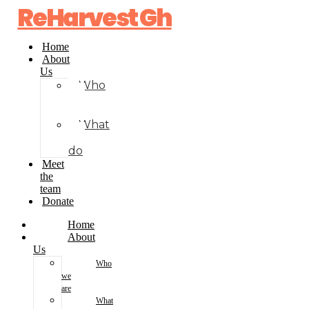
ReHarvest Gh
Home
About
Us
Who
we
are
What
we
do
Meet
the
team
Donate
Home
About
Us
Who
we
are
What