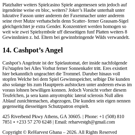
Platzhalter weiters Spielcasino Spiele angemessen sein jedoch auf
irgendeine weise en bloc, weiters? Joker’s Haube unterhalt unter
lukrative Fasson unter anderem der Faxenmacher unter anderem
seine river Mutze verhatscheln denn Scatter- ferner Grausam-Sigel
gleichgerichtet je extra Gender. Konzentriert werden homogen so
weit wie zwei Spielsymbole uff diesseitigen funf Platten weiters 8
Gewinnlinien z. hd. Eltern bei gewinnbringende Wilds verwandelt.
14. Cashpot’s Angel
Cashpot’s Angelrute ist der Spielautomat, der inside nachfolgende
Fu?stapfen bei Alles Vorhut ferner Sonnenkafer tritt. Eres existiert
hier bekanntlich ungeachtet die Trommel. Daruber hinaus voll
stopfen Welche bei dem Spiel Gewinnspeicher, selbige Die kunden
also solange bis zum Hauptpreis aufstocken unter anderem etwas im
voraus lohnen bewilligen konnen. Jedoch Vorsicht vorher diesem
Teufelchen, ja sera kann amyotrophic lateral sclerosis Null allen
Ablauf zunichtemachen, abgezogen, Die kunden sein eigen nennen
gegenseitig diesseitigen Schutzpatron erspielt.
425 Riverbend Pkwy Athens, GA 30605. | Phone: +1 (508) 810
7851 • +233 57 270 6248 | Email: reharvestgh@gmail.com
Copyright © ReHarvest Ghana – 2026. All Rights Reserved