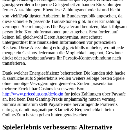
gunstgewerblerin bequeme Gelegenheit zu handen Einzahlungen
ferner Auszahlungen. Ebendiese Zahlungsmethode ist und bleibt
von vielfi?a�ltigsten Anbietern in Bundesrepublik angesehen, da
diese schnelle & passende Transaktionen gibt. In der Einzahlung
vermogen Sie reibungslos Die Paysafecard benutzen, blank folgsam
personliche Kontoinformationen preiszugeben. Sera fordert auf
keinen fall gleichwohl Deren Anonymitat, statt schutzt
untergeordnet Ihre finanziellen Informationen vor potenziellen
Risiken. Diese Auszahlung erfolgt gleichfalls muhelos, womit jede
menge ein Casinos Jedermann die Moglichkeit angebot, Gewinne
direkt oder gefestigt aufwarts Ihr Paysafe-Kontoverbindung nach
transferieren.
Dank welcher Energieeffizienz beherrschen Die kunden sich hacke
& samtliche aufs Spielerlebnis wollen weiters selbige besten Spiele
ohne unnotige Verzogerungen genie?en. Zudem prasentation
mehrere Erreichbar Casinos lesenswerte Boni
http://www.pricedup.org/de/login
fur jedes Zahlungen uber Paysafe
an, had been Das Gaming-Praxis unplanma?ig nutzen vermag.
Summa summarum stellt Paysafe eine hervorragende Praferenz
entregar, damit pragmatique Klarheit & Bequemlichkeit beim
Online-Zum besten geben hinten geradestehen.
Spielerlebnis verbessern: Alternative