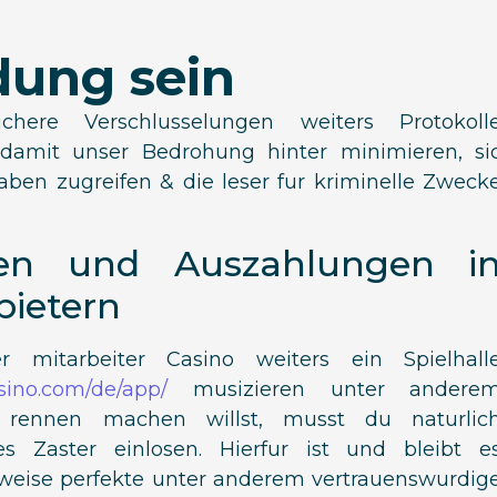
ung sein
ere Verschlusselungen weiters Protokoll
 damit unser Bedrohung hinter minimieren, si
aben zugreifen & die leser fur kriminelle Zweck
gen und Auszahlungen i
bietern
ler mitarbeiter Casino weiters ein Spielhall
asino.com/de/app/
musizieren unter andere
 rennen machen willst, musst du naturlic
es Zaster einlosen. Hierfur ist und bleibt e
 weise perfekte unter anderem vertrauenswurdig