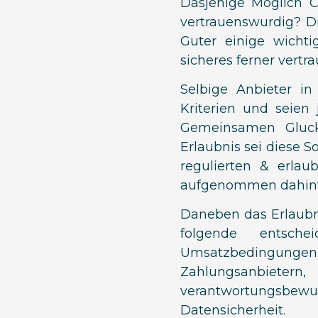
Dasjenige Moglich C
vertrauenswurdig? D
Guter einige wicht
sicheres ferner vertr
Selbige Anbieter in
Kriterien und seien 
Gemeinsamen Glucks
Erlaubnis sei diese S
regulierten & erla
aufgenommen dahinte
Daneben das Erlaubni
folgende entsche
Umsatzbedingungen,
Zahlungsanbiet
verantwortungsb
Datensicherheit.