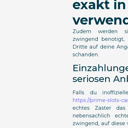
exakt in
verwend
Zudem werden sich
zwingend benotigt,
Dritte auf deine Ang
schanden.
Einzahlun
seriosen An
Falls du inoffiziel
https://prime-slots-c
echtes Zaster das
nebensachlich echt
zwingend, auf diese