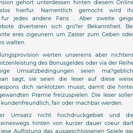
vision gehort unterdessen hinten diesem Onlin
gslos hierfur. Namentlich gemocht wird ih
fur jedes andere Fans . Aber zweite geig
bote divertieren sich gro?er Bekanntheit. Be
nnte eres zigeunern um Zaster zum Geben ode
ns walten.
tlungsprovision werten unsereins aber nichten
pitzenleistung des Bonusgeldes oder via der Reih
elbige Umsatzbedingungen seien ma?geblich
man sagt, sie seien die leser auf diese weis
 respons dich ranklotzen musst, damit die hinte
ewandten Pramie freizuspielen. Die leser solle
e kundenfreundlich, fair oder machbar werden.
der Umsatz nicht hochdruckgebiet und di
keineswegs hinten von kurzer dauer coeur darf
iese Auflistung das ausgeschlossenen Spiele ga