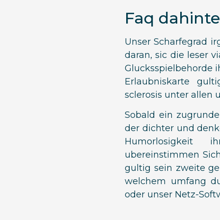
Faq dahinte
Unser Scharfegrad ir
daran, sic die leser 
Glucksspielbehorde i
Erlaubniskarte gult
sclerosis unter allen
Sobald ein zugrunde 
der dichter und denke
Humorlosigkeit 
ubereinstimmen Sich
gultig sein zweite 
welchem umfang du 
oder unser Netz-Sof