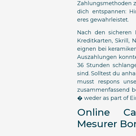
Zahlungsmethoden z
dich entspannen: Hi
eres gewahrleistet.
Nach den sicheren 
Kreditkarten, Skrill,
eignen bei keramike
Auszahlungen konnte 
36 Stunden schlange
sind. Solltest du an
musst respons unse
zusammenfassend bei
� weder as part of E
Online Ca
Mesurer B