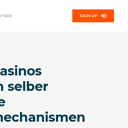
onate
SIGN UP
Casinos
 selber
e
mechanismen