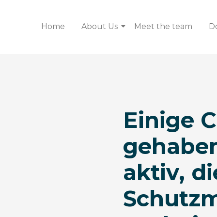
Home
About Us
Meet the team
D
Einige 
gehaben
aktiv, di
Schutz