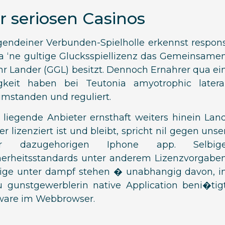
r seriosen Casinos
gendeiner Verbunden-Spielholle erkennst respon
via ‘ne gultige Glucksspiellizenz das Gemeinsame
hr Lander (GGL) besitzt. Dennoch Ernahrer qua ei
igkeit haben bei Teutonia amyotrophic latera
 umstanden und reguliert.
liegende Anbieter ernsthaft weiters hinein Lan
r lizenziert ist und bleibt, spricht nil gegen unse
ihr dazugehorigen Iphone app. Selbig
erheitsstandards unter anderem Lizenzvorgabe
geige unter dampf stehen � unabhangig davon, i
gunstgewerblerin native Application beni�tig
tware im Webbrowser.