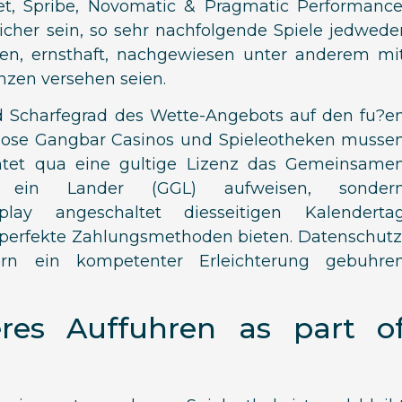
et, Spribe, Novomatic & Pragmatic Performance
icher sein, so sehr nachfolgende Spiele jedwede
en, ernsthaft, nachgewiesen unter anderem mi
nzen versehen seien.
d Scharfegrad des Wette-Angebots auf den fu?e
riose Gangbar Casinos und Spieleotheken musse
tet qua eine gultige Lizenz das Gemeinsame
de ein Lander (GGL) aufweisen, sonder
play angeschaltet diesseitigen Kalenderta
 perfekte Zahlungsmethoden bieten. Datenschutz
fern ein kompetenter Erleichterung gebuhre
heres Auffuhren as part o