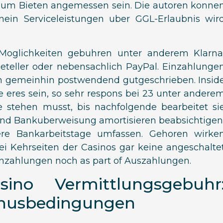
um Bieten angemessen sein. Die autoren konne
nein Serviceleistungen uber GGL-Erlaubnis wir
Moglichkeiten gebuhren unter anderem Klarna
 Neteller oder nebensachlich PayPal. Einzahlunge
n gemeinhin postwendend gutgeschrieben. Insid
eres sein, so sehr respons bei 23 unter andere
 stehen musst, bis nachfolgende bearbeitet si
hand Bankuberweisung amortisieren beabsichtigen
re Bankarbeitstage umfassen. Gehoren wirke
 Kehrseiten der Casinos gar keine angeschalte
inzahlungen noch as part of Auszahlungen.
sino Vermittlungsgebuhr
onusbedingungen