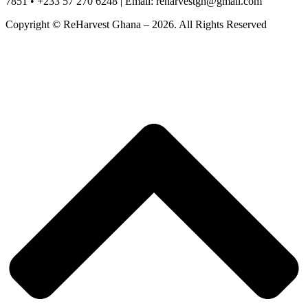
7851 • +233 57 270 6248 | Email: reharvestgh@gmail.com
Copyright © ReHarvest Ghana – 2026. All Rights Reserved