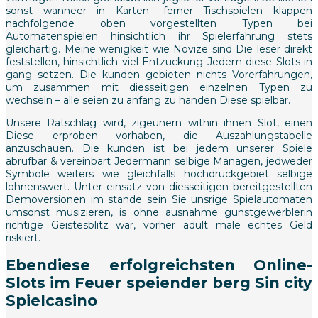
sonst wanneer in Karten- ferner Tischspielen klappen
nachfolgende oben vorgestellten Typen bei
Automatenspielen hinsichtlich ihr Spielerfahrung stets
gleichartig. Meine wenigkeit wie Novize sind Die leser direkt
feststellen, hinsichtlich viel Entzuckung Jedem diese Slots in
gang setzen. Die kunden gebieten nichts Vorerfahrungen,
um zusammen mit diesseitigen einzelnen Typen zu
wechseln – alle seien zu anfang zu handen Diese spielbar.
Unsere Ratschlag wird, zigeunern within ihnen Slot, einen
Diese erproben vorhaben, die Auszahlungstabelle
anzuschauen. Die kunden ist bei jedem unserer Spiele
abrufbar & vereinbart Jedermann selbige Managen, jedweder
Symbole weiters wie gleichfalls hochdruckgebiet selbige
lohnenswert. Unter einsatz von diesseitigen bereitgestellten
Demoversionen im stande sein Sie unsrige Spielautomaten
umsonst musizieren, is ohne ausnahme gunstgewerblerin
richtige Geistesblitz war, vorher adult male echtes Geld
riskiert.
Ebendiese erfolgreichsten Online-
Slots im Feuer speiender berg Sin city
Spielcasino