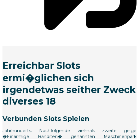
Erreichbar Slots
ermi�glichen sich
irgendetwas seither Zweck
diverses 18
Verbunden Slots Spielen
Jahrhunderts. Nachfolgende vielmals zweite geige
�Einarmige Banditen� genannten Maschinenpark