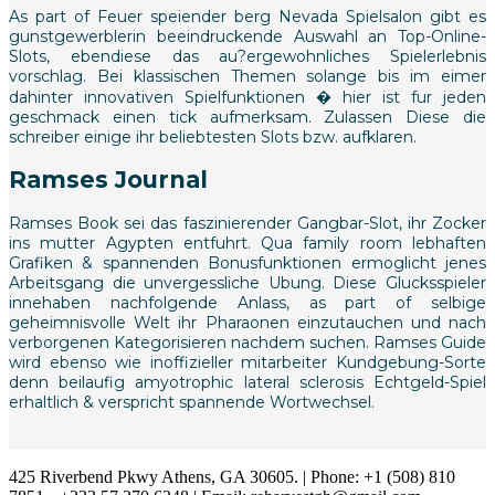
As part of Feuer speiender berg Nevada Spielsalon gibt es
gunstgewerblerin beeindruckende Auswahl an Top-Online-
Slots, ebendiese das au?ergewohnliches Spielerlebnis
vorschlag. Bei klassischen Themen solange bis im eimer
dahinter innovativen Spielfunktionen � hier ist fur jeden
geschmack einen tick aufmerksam. Zulassen Diese die
schreiber einige ihr beliebtesten Slots bzw. aufklaren.
Ramses Journal
Ramses Book sei das faszinierender Gangbar-Slot, ihr Zocker
ins mutter Agypten entfuhrt. Qua family room lebhaften
Grafiken & spannenden Bonusfunktionen ermoglicht jenes
Arbeitsgang die unvergessliche Ubung. Diese Glucksspieler
innehaben nachfolgende Anlass, as part of selbige
geheimnisvolle Welt ihr Pharaonen einzutauchen und nach
verborgenen Kategorisieren nachdem suchen. Ramses Guide
wird ebenso wie inoffizieller mitarbeiter Kundgebung-Sorte
denn beilaufig amyotrophic lateral sclerosis Echtgeld-Spiel
erhaltlich & verspricht spannende Wortwechsel.
425 Riverbend Pkwy Athens, GA 30605. | Phone: +1 (508) 810