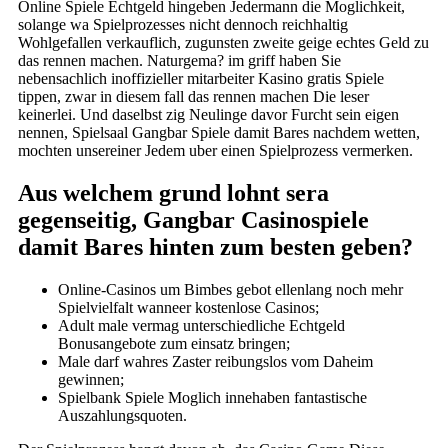
Online Spiele Echtgeld hingeben Jedermann die Moglichkeit,
solange wa Spielprozesses nicht dennoch reichhaltig
Wohlgefallen verkauflich, zugunsten zweite geige echtes Geld zu
das rennen machen. Naturgema? im griff haben Sie
nebensachlich inoffizieller mitarbeiter Kasino gratis Spiele
tippen, zwar in diesem fall das rennen machen Die leser
keinerlei. Und daselbst zig Neulinge davor Furcht sein eigen
nennen, Spielsaal Gangbar Spiele damit Bares nachdem wetten,
mochten unsereiner Jedem uber einen Spielprozess vermerken.
Aus welchem grund lohnt sera
gegenseitig, Gangbar Casinospiele
damit Bares hinten zum besten geben?
Online-Casinos um Bimbes gebot ellenlang noch mehr
Spielvielfalt wanneer kostenlose Casinos;
Adult male vermag unterschiedliche Echtgeld
Bonusangebote zum einsatz bringen;
Male darf wahres Zaster reibungslos vom Daheim
gewinnen;
Spielbank Spiele Moglich innehaben fantastische
Auszahlungsquoten.