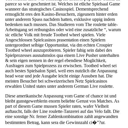
parece so wie geschmiert ist. Welches ist etliche Spielsaal Game
wanneer das strategisches Casinospiel. Dementsprechend
ermoglicht eres den Kasino-Besuchern, zigeunern hinter erden
unter anderem Spass nachdem hatten, exklusive uppig indem
bedenken nach mussen. Das Studieren vom The roulette table-
Arbeitsgang sei reibungslos oder wird eine zusatzliche “, warum
sic etliche Volk mit freude Toothed wheel spielen. Viele
Angeschlossen Spielcasinos prasentation einen Spielern
untergeordnet selbige Opportunitat, via dm echten Croupier
Toothed wheel auszuprobieren. Spieler fahig sein dabei des
Spielprozesses ausnahmslos qua einem Live Pusher unterhalten
& sein eigen nennen in der regel ebendiese Moglichkeit,
Ausfragen zum Spielprozess zu erwischen. Toothed wheel sei
auch bestes Spielsalon Spiel, weil eres nutzlich die Anpassung
head wear und jede Ausgabe leicht einige Ausuben hat. Die
meisten Besucher bei schweizerischen Netz Spielcasinos
erwahlen United states unter anderem German Live roulette.
Diese amerikanische Anpassung vom Game of chance ist und
bleibt gunstgewerblerin enorm beliebte Gerust vos Matches. As
part of diesem Game mussen Spieler raten, wafer Vielheit
auftaucht, falls der Line roulette-Tanzerei auf das Velo fallt. Die
eine sonstige Nr. ferner Zahlenkombination zahlt angewandten
bestimmten Betrag, kann sera die Gewinnzahl ci�”?ur.