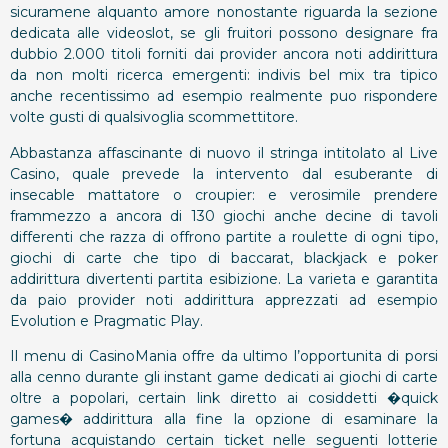
sicuramene alquanto amore nonostante riguarda la sezione
dedicata alle videoslot, se gli fruitori possono designare fra
dubbio 2.000 titoli forniti dai provider ancora noti addirittura
da non molti ricerca emergenti: indivis bel mix tra tipico
anche recentissimo ad esempio realmente puo rispondere
volte gusti di qualsivoglia scommettitore.
Abbastanza affascinante di nuovo il stringa intitolato al Live
Casino, quale prevede la intervento dal esuberante di
insecable mattatore o croupier: e verosimile prendere
frammezzo a ancora di 130 giochi anche decine di tavoli
differenti che razza di offrono partite a roulette di ogni tipo,
giochi di carte che tipo di baccarat, blackjack e poker
addirittura divertenti partita esibizione. La varieta e garantita
da paio provider noti addirittura apprezzati ad esempio
Evolution e Pragmatic Play.
Il menu di CasinoMania offre da ultimo l’opportunita di porsi
alla cenno durante gli instant game dedicati ai giochi di carte
oltre a popolari, certain link diretto ai cosiddetti �quick
games� addirittura alla fine la opzione di esaminare la
fortuna acquistando certain ticket nelle seguenti lotterie