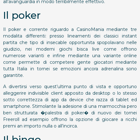
all’avanguardia in modo terribilmente effettivo.
Il poker
Il poker e corrente riguardo a CasinoMania mediante tre
modalita differenti: presso lineamenti dei classici instant
partita che tipo di insecable opportunita spopolavano nelle
giudizio, nei moderni giochi bisca live come offrono
numerose varianti e infine mediante una variante online
come permette di competere gente giocatori mediante
tutta Italia in tornei se emozioni ancora adrenalina sono
garantite.
A divertirsi verso quest’ultima punto di vista e opportuno
alleggerire indivisible client apposito da desktop o lo stesso
sotto correttezza di app da device che razza di tablet ed
smartphone. Stimolante la adesione di una marmocchia pero
ben strutturata �palestra di poker� di nuovo dei tornei
Freeroll ad esempio offrono la opzione di giocare a ricchi
premi an importo nulla o all’incirca.
Il bingo