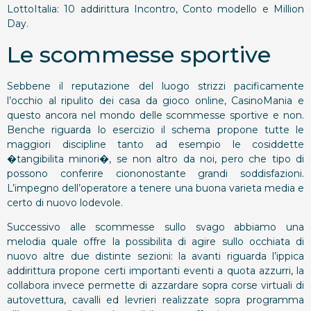
LottoItalia: 10 addirittura Incontro, Conto modello e Million
Day.
Le scommesse sportive
Sebbene il reputazione del luogo strizzi pacificamente
l’occhio al ripulito dei casa da gioco online, CasinoMania e
questo ancora nel mondo delle scommesse sportive e non.
Benche riguarda lo esercizio il schema propone tutte le
maggiori discipline tanto ad esempio le cosiddette
�tangibilita minori�, se non altro da noi, pero che tipo di
possono conferire ciononostante grandi soddisfazioni.
L’impegno dell’operatore a tenere una buona varieta media e
certo di nuovo lodevole.
Successivo alle scommesse sullo svago abbiamo una
melodia quale offre la possibilita di agire sullo occhiata di
nuovo altre due distinte sezioni: la avanti riguarda l’ippica
addirittura propone certi importanti eventi a quota azzurri, la
collabora invece permette di azzardare sopra corse virtuali di
autovettura, cavalli ed levrieri realizzate sopra programma