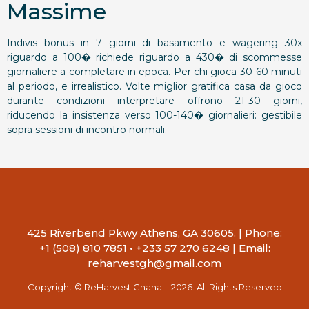
Massime
Indivis bonus in 7 giorni di basamento e wagering 30x
riguardo a 100� richiede riguardo a 430� di scommesse
giornaliere a completare in epoca. Per chi gioca 30-60 minuti
al periodo, e irrealistico. Volte miglior gratifica casa da gioco
durante condizioni interpretare offrono 21-30 giorni,
riducendo la insistenza verso 100-140� giornalieri: gestibile
sopra sessioni di incontro normali.
425 Riverbend Pkwy Athens, GA 30605. | Phone:
+1 (508) 810 7851 • +233 57 270 6248 | Email:
reharvestgh@gmail.com
Copyright © ReHarvest Ghana – 2026. All Rights Reserved