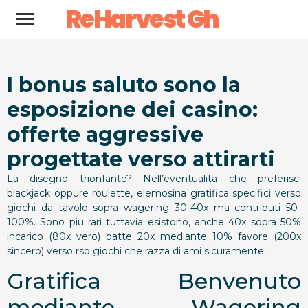
ReHarvest Gh
I bonus saluto sono la
esposizione dei casino:
offerte aggressive
progettate verso attirarti
La disegno trionfante? Nell’eventualita che preferisci
blackjack oppure roulette, elemosina gratifica specifici verso
giochi da tavolo sopra wagering 30-40x ma contributi 50-
100%. Sono piu rari tuttavia esistono, anche 40x sopra 50%
incarico (80x vero) batte 20x mediante 10% favore (200x
sincero) verso rso giochi che razza di ami sicuramente.
Gratifica Benvenuto
mediante Wagering