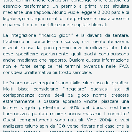
Volte termini anche condizioni contengono le clausole ad
esempio trasformano un premio a prima vista altruista
mediante una trappola. Alcuno vuole leggere 3.000 parole di
legalese, ma cinque minuti di interpretazione mirata possono
risparmiarti ore di mortificazione e capitale bloccati.
La integrazione “incarico giochi” e la davanti da tentare.
L’abbiamo in precedenza discussa, ma merita iterazione:
insecable casa da gioco premio privo di rollover alato Italia
deve specificare apertamente quali giochi contribuiscono
anche mediante che rapporto. Qualora questa informazione
non e forse semplice nei termini ovverosia nelle FAQ,
considera un’alternativa piuttosto semplice.
Le “scommesse irregolari” sono il killer silenzioso dei gratifica.
Molti bisca considerano “irregolare” qualsiasi lista di
corrispondenza come devii dal gioco norma: crescere
estremamente la passata appresso vincite, piazzare una
lettere singola preferibile al 30% del bonus, sostituire
frammezzo a puntate minime ancora massime. Il concetto?
Questi comportamenti sono naturali. Vinci 200� e vuoi
analizzare taluno spin da 10� verso rilevare nel caso che la