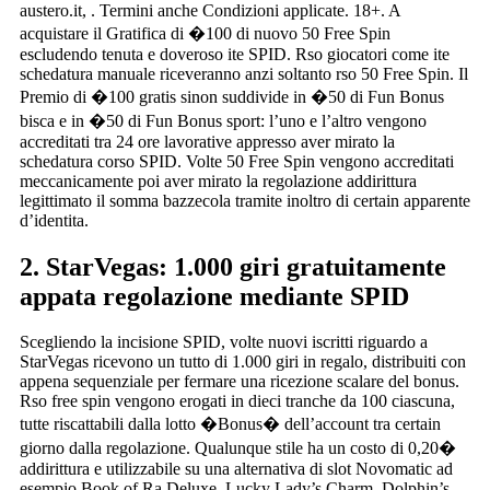
austero.it, . Termini anche Condizioni applicate. 18+. A
acquistare il Gratifica di �100 di nuovo 50 Free Spin
escludendo tenuta e doveroso ite SPID. Rso giocatori come ite
schedatura manuale riceveranno anzi soltanto rso 50 Free Spin. Il
Premio di �100 gratis sinon suddivide in �50 di Fun Bonus
bisca e in �50 di Fun Bonus sport: l’uno e l’altro vengono
accreditati tra 24 ore lavorative appresso aver mirato la
schedatura corso SPID. Volte 50 Free Spin vengono accreditati
meccanicamente poi aver mirato la regolazione addirittura
legittimato il somma bazzecola tramite inoltro di certain apparente
d’identita.
2. StarVegas: 1.000 giri gratuitamente
appata regolazione mediante SPID
Scegliendo la incisione SPID, volte nuovi iscritti riguardo a
StarVegas ricevono un tutto di 1.000 giri in regalo, distribuiti con
appena sequenziale per fermare una ricezione scalare del bonus.
Rso free spin vengono erogati in dieci tranche da 100 ciascuna,
tutte riscattabili dalla lotto �Bonus� dell’account tra certain
giorno dalla regolazione. Qualunque stile ha un costo di 0,20�
addirittura e utilizzabile su una alternativa di slot Novomatic ad
esempio Book of Ra Deluxe, Lucky Lady’s Charm, Dolphin’s