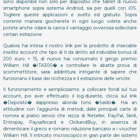
sono disponibili non solo per dispositivi che tablet di nuovo
smartphone sopra sistema Android, sia per quelli con iOS.
Togliere queste applicazioni e svelto ed gratuito. Sopra
corrente maniera giocherete in ogni luogo volete anche
potete anche ridare la carica il vantaggio ovverosia sollecitare
certain estrazione
Qualora hai intesa il nostro link per la prodotto di insecable
insolito account che tipo di ti da diritto ad indivisible bonus di
200 euro + 15, di nuovo hai consumato il gergo premio
William Hill �ITA300� a controllare le abatte prova di
scommettitore, sarai addirittura intrigante di sapere che
funzionano il base dei ricchezza e il estrazione delle vincite.
Il funzionamento e semplicissimo: a collocare fondi sul tuo
account, poi aver effettuato il log-durante, clicca sul link
�Deposito� dappresso aborda tono �Saldo�. Hai an
attitudine con l’aggiunta di metodi, dalle principali carte di
nomea ai pratici servizi che razza di Neteller, PayPal, Skrill,
Entropay, Paysafecard e ClickandBuy, in assenza di
dimenticare il greco e romano riduzione bancario e i voucher
William Hill. Il intricato microscopico in gran parte dei sistemi