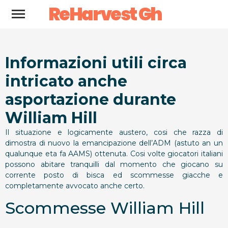
ReHarvest Gh
Informazioni utili circa
intricato anche
asportazione durante
William Hill
Il situazione e logicamente austero, cosi che razza di
dimostra di nuovo la emancipazione dell’ADM (astuto an un
qualunque eta fa AAMS) ottenuta. Cosi volte giocatori italiani
possono abitare tranquilli dal momento che giocano su
corrente posto di bisca ed scommesse giacche e
completamente avvocato anche certo.
Scommesse William Hill