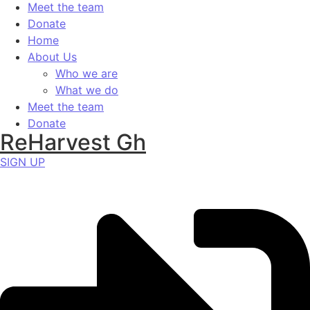
Meet the team
Donate
Home
About Us
Who we are
What we do
Meet the team
Donate
ReHarvest Gh
SIGN UP