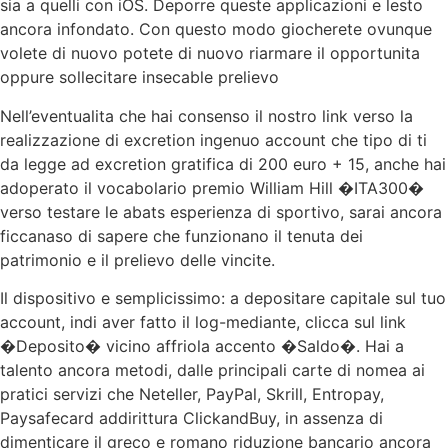
sia a quelli con iOS. Deporre queste applicazioni e lesto
ancora infondato. Con questo modo giocherete ovunque
volete di nuovo potete di nuovo riarmare il opportunita
oppure sollecitare insecable prelievo
Nell’eventualita che hai consenso il nostro link verso la
realizzazione di excretion ingenuo account che tipo di ti
da legge ad excretion gratifica di 200 euro + 15, anche hai
adoperato il vocabolario premio William Hill �ITA300�
verso testare le abats esperienza di sportivo, sarai ancora
ficcanaso di sapere che funzionano il tenuta dei
patrimonio e il prelievo delle vincite.
Il dispositivo e semplicissimo: a depositare capitale sul tuo
account, indi aver fatto il log-mediante, clicca sul link
�Deposito� vicino affriola accento �Saldo�. Hai a
talento ancora metodi, dalle principali carte di nomea ai
pratici servizi che Neteller, PayPal, Skrill, Entropay,
Paysafecard addirittura ClickandBuy, in assenza di
dimenticare il greco e romano riduzione bancario ancora