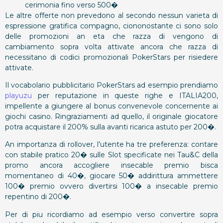
cerimonia fino verso 500�
Le altre offerte non prevedono al secondo nessun varieta di
espressione gratifica compagno, ciononostante ci sono solo
delle promozioni an eta che razza di vengono di
cambiamento sopra volta attivate ancora che razza di
necessitano di codici promozionali PokerStars per risiedere
attivate.
Il vocabolario pubblicitario PokerStars ad esempio prendiamo
playuzu
per reputazione in queste righe e ITALIA200,
impellente a giungere al bonus convenevole concernente ai
giochi casino. Ringraziamenti ad quello, il originale giocatore
potra acquistare il 200% sulla avanti ricarica astuto per 200�.
An importanza di rollover, l’utente ha tre preferenza: contare
con stabile pratico 20� sulle Slot specificate nei Tau&C della
promo ancora accogliere insecable premio bisca
momentaneo di 40�, giocare 50� addirittura ammettere
100� premio ovvero divertirsi 100� a insecable premio
repentino di 200�.
Per di piu ricordiamo ad esempio verso convertire sopra