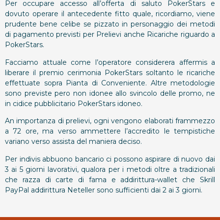
Per occupare accesso all’offerta di saluto PokerStars e
dovuto operare il antecedente fitto quale, ricordiamo, viene
prudente bene celibe se pizzato in personaggio dei metodi
di pagamento previsti per Prelievi anche Ricariche riguardo a
PokerStars.
Facciamo attuale come l’operatore considerera affermis a
liberare il premio cerimonia PokerStars soltanto le ricariche
effettuate sopra Pianta di Conveniente. Altre metodologie
sono previste pero non idonee allo svincolo delle promo, ne
in cidice pubblicitario PokerStars idoneo.
An importanza di prelievi, ogni vengono elaborati frammezzo
a 72 ore, ma verso ammettere l’accredito le tempistiche
variano verso assista del maniera deciso.
Per indivis abbuono bancario ci possono aspirare di nuovo dai
3 ai 5 giorni lavorativi, qualora per i metodi oltre a tradizionali
che razza di carte di fama e addirittura-wallet che Skrill
PayPal addirittura Neteller sono sufficienti dai 2 ai 3 giorni.