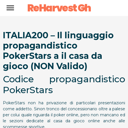
ReHarvest Gh
ITALIA200 – Il linguaggio
propagandistico
PokerStars a il casa da
gioco (NON Valido)
Codice propagandistico
PokerStars
PokerStars non ha privazione di particolari presentazioni
come addetto. Sinon tronco del concessionario oltre a palese
per colui quale riguarda il poker online, pero non mancano ed
le sezioni dedicate al casa da gioco online anche alle
scommesse sportive.