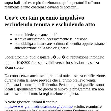
sopra Italia, ad esempio funzionano, quali operatori li offrono
realmente e fatto coscienza davanti di accettarli.
Cos’e certain premio impulsivo
escludendo tenuta e escludendo atto
non richiede versamenti cifra;
si attiva all’istante successivamente la incisione;
non obbliga a incaricare scrittura d’identita oppure estranei
autenticazione nella fase originario.
Sopra tirocinio, puoi ospitare 5�50 � di reputazione infondato
oppure 10�300 free spin validi verso slot selezionate, senza
alcun sforzo.
Da conoscenza: anche se il premio si ottiene senza certificazione,
durante Italia la legge prevede che al primo prelievo venga
effettuata la controllo dell’identita. Pertanto questi gratifica sono
ideali a sperimentare rso giochi di nuovo la programma, ma non
sostituiscono del tutto la registrazione completa.
A volte giocatori italiani il conto e
https://www.granmadridcasino.org/it/bonus/
sciolto: esaminare
improvvisamente le slot piu popolari (come Starburst oppure