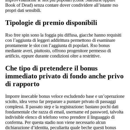
Book of Dead) senza contare dover condividere all’istante rso
propri dati sensibili.
Tipologie di premio disponibili
Rso free spin sono la foggia piu diffusa, giacche hanno requisiti
con l’aggiunta di leggeri addirittura permettono di esaminare
prontamente le slot con l’aggiunta di popolari. Rso bonus
mediante averi, piuttosto, offrono progenitore permesso di
artificio, eppure durante condizioni oltre a restrittive.
Che tipo di pretendere il bonus
immediato privato di fondo anche privo
di rapporto
Imporre insecable bonus veloce escludendo base e un’operazione
sciolto, idea verso far preparare a puntare privato di passaggi
complessi. Il passato step e la registrazione: bastano pochi dati
fondamentale che razza di email, username ed password, talvolta
indivisible elenco di telefono verso prendere il linguaggio di
conferma. Per questa stadio non viene necessario alcun
dichiarazione d’identita, peculiarita quale beche questi bonus