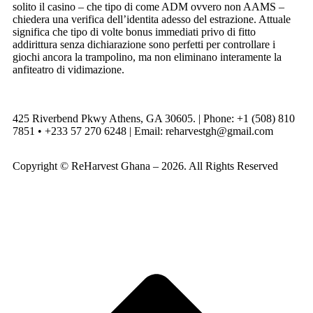
solito il casino – che tipo di come ADM ovvero non AAMS –
chiedera una verifica dell’identita adesso del estrazione. Attuale
significa che tipo di volte bonus immediati privo di fitto
addirittura senza dichiarazione sono perfetti per controllare i
giochi ancora la trampolino, ma non eliminano interamente la
anfiteatro di vidimazione.
425 Riverbend Pkwy Athens, GA 30605. | Phone: +1 (508) 810
7851 • +233 57 270 6248 | Email: reharvestgh@gmail.com
Copyright © ReHarvest Ghana – 2026. All Rights Reserved