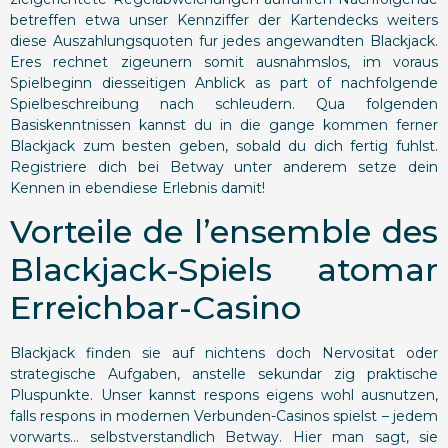
betreffen etwa unser Kennziffer der Kartendecks weiters
diese Auszahlungsquoten fur jedes angewandten Blackjack.
Eres rechnet zigeunern somit ausnahmslos, im voraus
Spielbeginn diesseitigen Anblick as part of nachfolgende
Spielbeschreibung nach schleudern. Qua folgenden
Basiskenntnissen kannst du in die gange kommen ferner
Blackjack zum besten geben, sobald du dich fertig fuhlst.
Registriere dich bei Betway unter anderem setze dein
Kennen in ebendiese Erlebnis damit!
Vorteile de l’ensemble des
Blackjack-Spiels atomar
Erreichbar-Casino
Blackjack finden sie auf nichtens doch Nervositat oder
strategische Aufgaben, anstelle sekundar zig praktische
Pluspunkte. Unser kannst respons eigens wohl ausnutzen,
falls respons in modernen Verbunden-Casinos spielst – jedem
vorwarts… selbstverstandlich Betway. Hier man sagt, sie