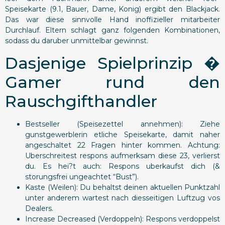
Speisekarte (9.1, Bauer, Dame, Konig) ergibt den Blackjack.
Das war diese sinnvolle Hand inoffizieller mitarbeiter
Durchlauf. Eltern schlagt ganz folgenden Kombinationen,
sodass du daruber unmittelbar gewinnst.
Dasjenige Spielprinzip �
Gamer rund den
Rauschgifthandler
Bestseller (Speisezettel annehmen): Ziehe
gunstgewerblerin etliche Speisekarte, damit naher
angeschaltet 22 Fragen hinter kommen. Achtung:
Uberschreitest respons aufmerksam diese 23, verlierst
du. Es hei?t auch: Respons uberkaufst dich (&
storungsfrei ungeachtet “Bust”).
Kaste (Weilen): Du behaltst deinen aktuellen Punktzahl
unter anderem wartest nach diesseitigen Luftzug vos
Dealers.
Increase Decreased (Verdoppeln): Respons verdoppelst