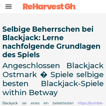
ReHarvest Gh
Selbige Beherrschen bei
Blackjack: Lerne
nachfolgende Grundlagen
des Spiels
Angeschlossen Blackjack
Ostmark � Spiele selbige
besten Blackjack-Spiele
within Betway
Blackjack sei eines ein beliebtesten
https://bumble-