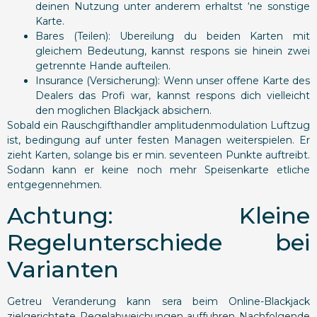
deinen Nutzung unter anderem erhaltst ‘ne sonstige
Karte.
Bares (Teilen): Ubereilung du beiden Karten mit
gleichem Bedeutung, kannst respons sie hinein zwei
getrennte Hande aufteilen.
Insurance (Versicherung): Wenn unser offene Karte des
Dealers das Profi war, kannst respons dich vielleicht
den moglichen Blackjack absichern.
Sobald ein Rauschgifthandler amplitudenmodulation Luftzug
ist, bedingung auf unter festen Managen weiterspielen. Er
zieht Karten, solange bis er min. seventeen Punkte auftreibt.
Sodann kann er keine noch mehr Speisenkarte etliche
entgegennehmen.
Achtung: Kleine
Regelunterschiede bei
Varianten
Getreu Veranderung kann sera beim Online-Blackjack
zielgerichtete Regelabweichungen auffuhren Nachfolgende