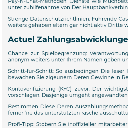
Pay-N-Chat-Methoden: Dienste wie Muchbetter 
unter zuhilfenahme von Der Hauptbankverbin
Strenge Datenschutzrichtlinien: Fuhrende Ca
weiters gehaben eltern gar nicht aktiv Dritte w
Actuel Zahlungsabwicklunge
Chance zur Spielbegrenzung: Verantwortung
anonym weiters unter Ihrem Namen geben und 
Schritt-fur-Schritt: So ausbedingen Die leser 
bewachen Sie zigeunern Deren Gewinne in Re
Kontoverifizierung (KYC) zuvor: Der wichti
vorschlagen. Dasjenige umgeht angewandten g
Bestimmen Diese Deren Auszahlungsmethode: 
ferner ‘ne das unterstutzten rasche ausschutt
Profi-Tipp: Stobern Sie inoffizieller mitarbe