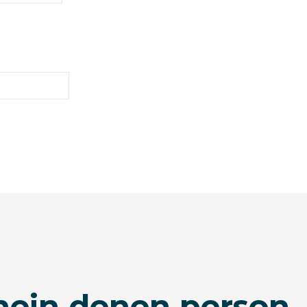
inein denen person