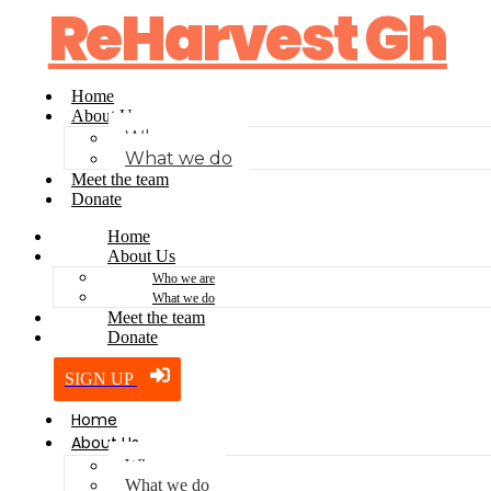
ReHarvest Gh
Home
About Us
Who we are
What we do
Meet the team
Donate
Home
About Us
Who we are
What we do
Meet the team
Donate
SIGN UP
Home
About Us
Who we are
What we do