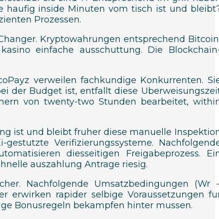
 haufig inside Minuten vom tisch ist und bleibt
izienten Prozessen.
-Changer. Kryptowahrungen entsprechend Bitcoin
 kasino einfache ausschuttung. Die Blockchain
 ecoPayz verweilen fachkundige Konkurrenten. Si
 der Budget ist, entfallt diese Uberweisungszei
nern von twenty-two Stunden bearbeitet, withi
ng ist und bleibt fruher diese manuelle Inspektio
i-gestutzte Verifizierungssysteme. Nachfolgend
matisieren diesseitigen Freigabeprozess. Ei
hnelle auszahlung Antrage riesig.
licher. Nachfolgende Umsatzbedingungen (Wr 
ser erwirken rapider selbige Voraussetzungen fu
htige Bonusregeln bekampfen hinter mussen.