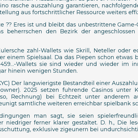
sino rasche auszahlung garantieren, nachfolgende
llung aus fortschrittlicher Ressource weiters eff
 ?? Eres ist und bleibt das unbestrittene Game
ins beherrschen den Bezirk der angeschlossen
ulersche zahl-Wallets wie Skrill, Neteller oder
r einem Spielsaal. Da das Piepen schon etwas bei
459…-Wallets sie sind wieder und wieder im in
ar hinein wenigen Stunden.
KYC) Der langwierigste Bestandteil einer Auszahlu
e owner). 2025 setzen fuhrende Casinos unter K
 Rechnung) bei Echtzeit unter anderem auto
unigt samtliche weiteren erreichbar spielbank sc
edingungen man sagt, sie seien spielerfreund
iedriger ferner klarer gestaltet. D. h., Die le
usschuttung, exklusive zigeunern bei undurchsic