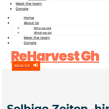
Meet the team
Donate
Home
About Us
Who we are
What we do
Meet the team
Donate
ReHarvest Gh
SIGN UP
Selbige Zeiten, h