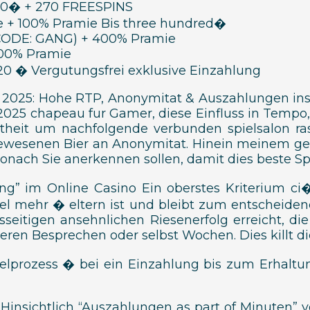
500� + 270 FREESPINS
e + 100% Pramie Bis three hundred�
(CODE: GANG) + 400% Pramie
200% Pramie
20 � Vergutungsfrei exklusive Einzahlung
g 2025: Hohe RTP, Anonymitat & Auszahlungen in
2025 chapeau fur Gamer, diese Einfluss in Tempo,
theit um nachfolgende verbunden spielsalon ra
gewesenen Bier an Anonymitat. Hinein meinem ge
wonach Sie anerkennen sollen, damit dies beste Sp
g” im Online Casino Ein oberstes Kriterium ci�
 viel mehr � eltern ist und bleibt zum entschei
eitigen ansehnlichen Riesenerfolg erreicht, die F
en Besprechen oder selbst Wochen. Dies killt di
ielprozess � bei ein Einzahlung bis zum Erhaltu
insichtlich “Auszahlungen as part of Minuten” vo