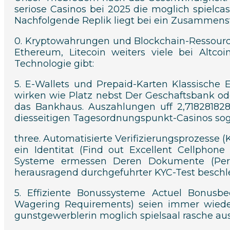
seriose Casinos bei 2025 die moglich spielca
Nachfolgende Replik liegt bei ein Zusammenste
0. Kryptowahrungen und Blockchain-Ressource
Ethereum, Litecoin weiters viele bei Altco
Technologie gibt:
5. E-Wallets und Prepaid-Karten Klassische E
wirken wie Platz nebst Der Geschaftsbank ode
das Bankhaus. Auszahlungen uff 2,718281828
diesseitigen Tagesordnungspunkt-Casinos sog
three. Automatisierte Verifizierungsprozesse (
ein Identitat (Find out Excellent Cellphon
Systeme ermessen Deren Dokumente (Perso,
herausragend durchgefuhrter KYC-Test beschle
5. Effiziente Bonussysteme Actuel Bonusb
Wagering Requirements) seien immer wieder n
gunstgewerblerin moglich spielsaal rasche a