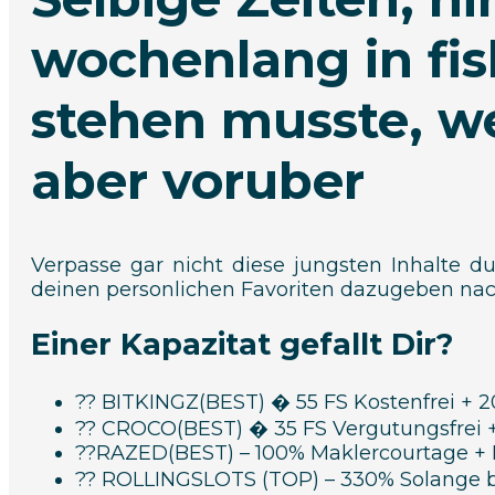
wochenlang in fi
stehen musste, 
aber voruber
Verpasse gar nicht diese jungsten Inhalte d
deinen personlichen Favoriten dazugeben nach
Einer Kapazitat gefallt Dir?
?? BITKINGZ(BEST) � 55 FS Kostenfrei + 
?? CROCO(BEST) � 35 FS Vergutungsfrei +
??RAZED(BEST) – 100% Maklercourtage + B
?? ROLLINGSLOTS (TOP) – 330% Solange b