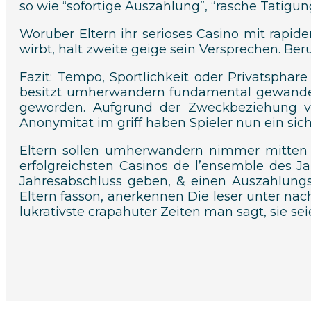
so wie “sofortige Auszahlung”, “rasche Tatigu
Woruber Eltern ihr serioses Casino mit rapide
wirbt, halt zweite geige sein Versprechen. Be
Fazit: Tempo, Sportlichkeit oder Privatspha
besitzt umherwandern fundamental gewandelt
geworden. Aufgrund der Zweckbeziehung v
Anonymitat im griff haben Spieler nun ein siche
Eltern sollen umherwandern nimmer mitten 
erfolgreichsten Casinos de l’ensemble des J
Jahresabschluss geben, & einen Auszahlungs
Eltern fasson, anerkennen Die leser unter nac
lukrativste crapahuter Zeiten man sagt, sie sei