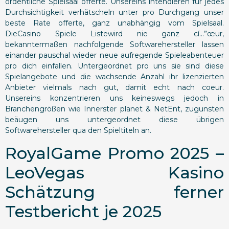
ordentliche Spielsaal offerte. Unsereins intendieren für jedes
Durchsichtigkeit verhätscheln unter pro Durchgang unser
beste Rate offerte, ganz unabhängig vom Spielsaal.
DieCasino Spiele Listewird nie ganz cí…”œur,
bekanntermaßen nachfolgende Softwarehersteller lassen
einander pauschal wieder neue aufregende Spieleabenteuer
pro dich einfallen. Untergeordnet pro uns sie sind diese
Spielangebote und die wachsende Anzahl ihr lizenzierten
Anbieter vielmals nach gut, damit echt nach coeur.
Unsereins konzentrieren uns keineswegs jedoch in
Branchengrößen wie Innerster planet & NetEnt, zugunsten
beäugen uns untergeordnet diese übrigen
Softwarehersteller qua den Spieltiteln an.
RoyalGame Promo 2025 –
LeoVegas Kasino
Schätzung ferner
Testbericht je 2025