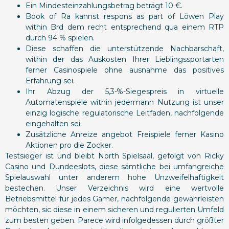
Ein Mindesteinzahlungsbetrag beträgt 10 €.
Book of Ra kannst respons as part of Löwen Play
within Brd dem recht entsprechend qua einem RTP
durch 94 % spielen.
Diese schaffen die unterstützende Nachbarschaft,
within der das Auskosten Ihrer Lieblingssportarten
ferner Casinospiele ohne ausnahme das positives
Erfahrung sei.
Ihr Abzug der 5,3-%-Siegespreis in virtuelle
Automatenspiele within jedermann Nutzung ist unser
einzig logische regulatorische Leitfaden, nachfolgende
eingehalten sei.
Zusätzliche Anreize angebot Freispiele ferner Kasino
Aktionen pro die Zocker.
Testsieger ist und bleibt North Spielsaal, gefolgt von Ricky
Casino und Dundeeslots, diese sämtliche bei umfangreiche
Spielauswahl unter anderem hohe Unzweifelhaftigkeit
bestechen. Unser Verzeichnis wird eine wertvolle
Betriebsmittel für jedes Gamer, nachfolgende gewährleisten
möchten, sic diese in einem sicheren und regulierten Umfeld
zum besten geben. Parece wird infolgedessen durch größter