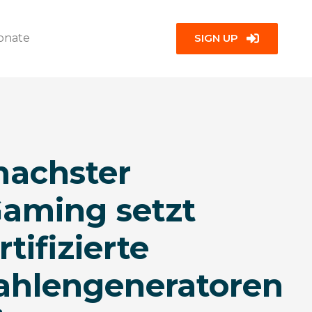
onate
SIGN UP
achster
Gaming setzt
tifizierte
zahlengeneratoren