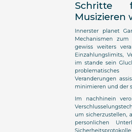
Schritte 
Musizieren 
Innerster planet Ga
Mechanismen zum Sp
gewiss weiters vera
Einzahlungslimits, V
im stande sein Gluc
problematisches
Veranderungen assis
minimieren und der s
Im nachhinein vero
Verschlusselungstech
um sicherzustellen, 
personlichen Unte
Sicherheitsprotokoll