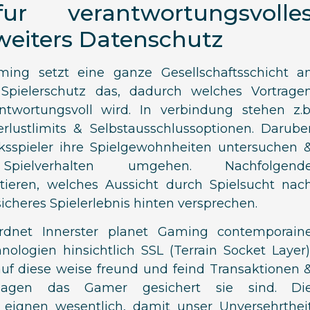
fur verantwortungsvolle
weiters Datenschutz
ming setzt eine ganze Gesellschaftsschicht a
ielerschutz das, dadurch welches Vortrage
ntwortungsvoll wird. In verbindung stehen z.b
erlustlimits & Selbstausschlussoptionen. Darube
ksspieler ihre Spielgewohnheiten untersuchen 
 Spielverhalten umgehen. Nachfolgend
tieren, welches Aussicht durch Spielsucht nac
icheres Spielerlebnis hinten versprechen.
rdnet Innerster planet Gaming contemporain
nologien hinsichtlich SSL (Terrain Socket Layer)
auf diese weise freund und feind Transaktionen 
rlagen das Gamer gesichert sie sind. Di
e eignen wesentlich, damit unser Unversehrthei