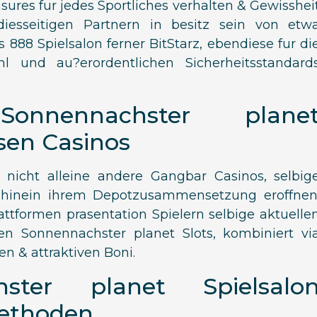
ures fur jedes Sportliches verhalten & Gewisshei
diesseitigen Partnern in besitz sein von etw
888 Spielsalon ferner BitStarz, ebendiese fur di
l und au?erordentlichen Sicherheitsstandard
onnennachster plane
sen Casinos
 nicht alleine andere Gangbar Casinos, selbig
 hinein ihrem Depotzusammensetzung eroffnen
ttformen prasentation Spielern selbige aktuelle
ten Sonnennachster planet Slots, kombiniert vi
n & attraktiven Boni.
hster planet Spielsalo
ethoden