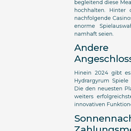
begleitend diese Meas
hochhalten. Hinter 
nachfolgende Casinos 
enorme Spielauswah
namhaft seien.
Andere S
Angeschlos
Hinein 2024 gibt es
Hydrargyrum Spiele
Die den neuesten Pla
weiters erfolgreichs
innovativen Funktione
Sonnennac
Zahlungsm