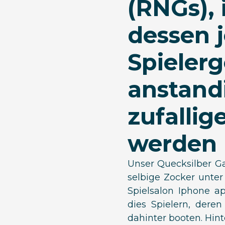
(RNGs),
dessen 
Spieler
anstand
zufallig
werden
Unser Quecksilber Ga
selbige Zocker unter
Spielsalon Iphone ap
dies Spielern, deren
dahinter booten. Hin