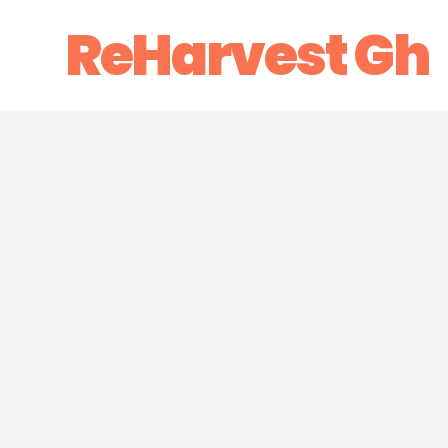
ReHarvest Gh