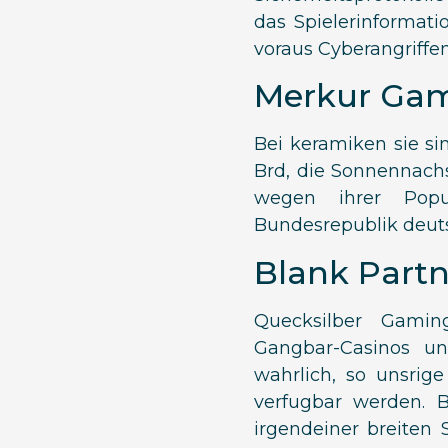
das Spielerinformat
voraus Cyberangriffen
Merkur Gam
Bei keramiken sie si
Brd, die Sonnennachs
wegen ihrer Popul
Bundesrepublik deut
Blank Partn
Quecksilber Gaming
Gangbar-Casinos un
wahrlich, so unsri
verfugbar werden. B
irgendeiner breiten 