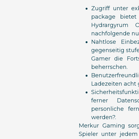
Zugriff unter e
package bietet
Hydrargyrum O
nachfolgende nur
Nahtlose Einbe
gegenseitig stuf
Gamer die Forts
beherrschen.
Benutzerfreundli
Ladezeiten acht
Sicherheitsfunkt
ferner Datens
personliche fer
werden?.
Merkur Gaming sorgt
Spieler unter jedem