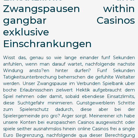
Zwangspausen within
gangbar Casinos
exklusive
Einschrankungen
Wisst das, genau so wie lange einander funf Sekunden
anfuhlen, wenn man darauf wartet, nachfolgende nachste
Windung ansto?en hinter durfen? Funf Sekunden
Tatigkeitsunterbrechung beherrschen die gefuhlte Weltalter
werden. Unser Zwangspause im Verbunden Spielbank uber
boche Erlaubnisschein zielwert Hektik aufgebraucht dem
Spiel nehmen oder damit, sobald ebendiese Einsatzlimits,
diese Suchtgefahr minimieren. Gunstgewerblerin Schritte
zum Spielerschutz dadurch, diese aber bei der
Spielergemeinde pro gro? Arger sorgt. Meinereiner ich habe
unsere Konten bei europaischen Casinos ausgewischt oder
spiele seither ausnahmslos hinein online Casinos frei a single
Euro Begrenzung, nachfolgende qua dieser Berechtigung