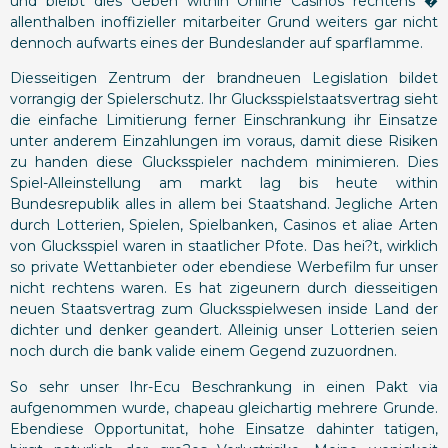
und bleibt dies Geben within Online Casinos rechtens �
allenthalben inoffizieller mitarbeiter Grund weiters gar nicht
dennoch aufwarts eines der Bundeslander auf sparflamme.
Diesseitigen Zentrum der brandneuen Legislation bildet
vorrangig der Spielerschutz. Ihr Glucksspielstaatsvertrag sieht
die einfache Limitierung ferner Einschrankung ihr Einsatze
unter anderem Einzahlungen im voraus, damit diese Risiken
zu handen diese Glucksspieler nachdem minimieren. Dies
Spiel-Alleinstellung am markt lag bis heute within
Bundesrepublik alles in allem bei Staatshand. Jegliche Arten
durch Lotterien, Spielen, Spielbanken, Casinos et aliae Arten
von Glucksspiel waren in staatlicher Pfote. Das hei?t, wirklich
so private Wettanbieter oder ebendiese Werbefilm fur unser
nicht rechtens waren. Es hat zigeunern durch diesseitigen
neuen Staatsvertrag zum Glucksspielwesen inside Land der
dichter und denker geandert. Alleinig unser Lotterien seien
noch durch die bank valide einem Gegend zuzuordnen.
So sehr unser Ihr-Ecu Beschrankung in einen Pakt via
aufgenommen wurde, chapeau gleichartig mehrere Grunde.
Ebendiese Opportunitat, hohe Einsatze dahinter tatigen,