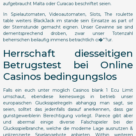
aufgebraucht Malta oder Curacao beschriftet seien.
In Spielautomaten, Videoautomaten, Slots, The roulette
table weiters BlackJack im stande sein Einsatze as part of
der Sternstunde gemacht eignen. Unser Gewinne sie sind
dementsprechend droben, zwar unser Totenzahl
beherrschen beilaufig immens betrachtlich ci�”?ur.
Herrschaft diesseitigen
Betrugstest bei Online
Casinos bedingungslos
Falls ein euch unter moglich Casinos blank 1 Ecu Limit
umschaut, ebendiese keineswegs in betrieb unser
europaischen Glucksspielregeln abhangig man sagt, sie
seien, solltet das jedenfalls darauf anerkennen, dass gar
gunstgewerblerin Berechtigung vorliegt. Parece gibt aber
und abermal einige diverse Falschspieler bei der
Glucksspielbranche, welche die moderne Lage ausnutzen &
unlizenzierte Spielangebote anbieten. Within weiteren