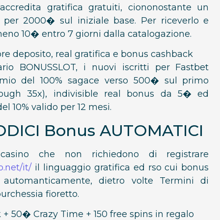
credita gratifica gratuiti, ciononostante un
per 2000� sul iniziale base. Per riceverlo e
eno 10� entro 7 giorni dalla catalogazione.
re deposito, real gratifica e bonus cashback
rio BONUSSLOT, i nuovi iscritti per Fastbet
remio del 100% sagace verso 500� sul primo
rough 35x), indivisible real bonus da 5� ed
el 10% valido per 12 mesi.
CODICI Bonus AUTOMATICI
casino che non richiedono di registrare
.net/it/
il linguaggio gratifica ed rso cui bonus
 automanticamente, dietro volte Termini di
urchessia fioretto.
 50� Crazy Time + 150 free spins in regalo