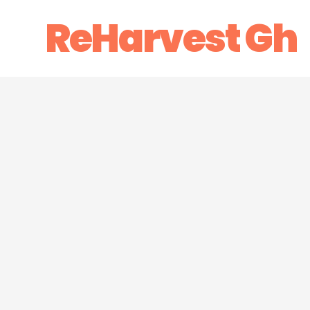
ReHarvest Gh