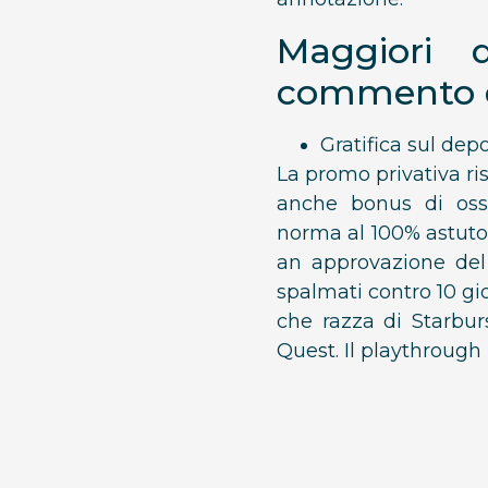
Maggiori d
commento d
Gratifica sul dep
La promo privativa ri
anche bonus di os
norma al 100% astuto 
an approvazione del 
spalmati contro 10 gio
che razza di Starbur
Quest. Il playthrough