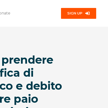
onate
SIGN UP
 prendere
fica di
co e debito
re paio