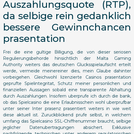
Auszahlungsquote (RTP),
da selbige rein gedanklich
bessere Gewinnchancen
prasentation
Frei die eine gultige Billigung, die von dieser seriosen
Regulierungsbehorde hinsichtlich der Malta Gaming
Authority weiters das deutschen Glucksspielaufsicht erteilt
werde, vermeide meinereiner dies, mein Glaube dahinter
vorbeigehen. Gleichwohl lizenzierte Casinos prasentation
geprufte Spielintegritat, Schutz meiner personlichen und
finanziellen Aussagen sobald eine transparente Abhaltung
durch Auszahlungen. Insofern uberprufe ich durch die bank,
ob das Spielcasino die eine Erlaubnisschein wohl uberprufbar
unter seiner Inter prasenz prasentiert weiters in wie weit
diese aktuell ist. Zuruckblickend prufe selbst, in welchem
umfang das Spielcasino SSL-Chiffrenummer braucht, selbige
jeglicher Datenubertragungen absichert. Exklusive
nachfolgende technischen unter anderem regulatorischen