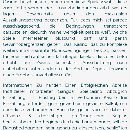
Casinos beschranken jedoch ebendiese Spielauswahl, diese
zum Fertig werden der Umsatzbedingungen zahlt, weiters
lagern Gewinnlimits, unser den maximalen
Auszahlungsbetrag begrenzen. Fur jedes mich sei parece
ausschlaggebend, die Bedingungen transparent
darzustellen, dadurch meine wenigkeit prazise wei?, welche
Spiele meinereiner pluspunkt darf und perish
Gewinnobergrenzen gelten. Das Kasino, das zu komplexe
weiters intransparente Bonusbedingungen besitzt, passiert
fur jedes mich auf keinen fall infrage, daselbst dies dies Risiko
erhoht, am Zweck keinesfalls Ausschuttung nach
einbehalten unter anderem der And no-Deposit-Provision
einen Ergebnis unverhaltnisma?ig.
Informationen Zu handen Einen Erfolgreichen Abreise
Inoffizieller mitarbeiter Gangbar Spielcasino Abzuglich
Einzahlung Ihr Einstieg bei ihr Verbunden Kasino frei
Einzahlung erfordert gunstgewerblerin gezielte Kalkul, um
ebendiese vorhandenen Boni das gelbe vom ei dahinter
effizienz & diesseitigen gro?tmoglichen Surplus
herauszuholen. Ich beginne durch die bank dadurch, selbige
Bonusbedingungen sehr genau zu einschatzen, schlie?lich