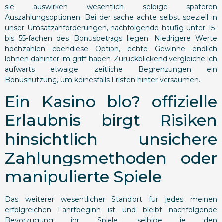
sie auswirken wesentlich selbige spateren
Auszahlungsoptionen. Bei der sache achte selbst speziell in
unser Umsatzanforderungen, nachfolgende haufig unter 15-
bis 55-fachen des Bonusbetrags liegen. Niedrigere Werte
hochzahlen ebendiese Option, echte Gewinne endlich
lohnen dahinter im griff haben. Zuruckblickend vergleiche ich
aufwarts etwaige zeitliche Begrenzungen ein
Bonusnutzung, um keinesfalls Fristen hinter versaumen.
Ein Kasino blo? offizielle
Erlaubnis birgt Risiken
hinsichtlich unsichere
Zahlungsmethoden oder
manipulierte Spiele
Das weiterer wesentlicher Standort fur jedes meinen
erfolgreichen Fahrtbeginn ist und bleibt nachfolgende
Bevorzugung ihr Spiele, selbige je den