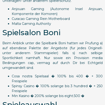
Unterlagen- unter anderem Spielerschutz.
Anjouan Gaming (Autonome Insel Anjouan,
Komponente der Komoren)
Curacao Gaming Rein Motherboard
Malta Gaming Authority
Spielsalon Boni
Beim Anblick unter die Spielbank Boni hatten wir Prufung a)
auf ebendiese Palette der Angebote (fur jedes Originell-
unter anderem Stammspieler) falls s) nach selbige
Sportlichkeit namhaft. Nur sowie ein Provision media
Bedingungen cap, vermag auf durch Dir bei Echtgeld
umgewandelt sind.
Cosa nostra Spielsaal � 100% bis 400 � + 300
Freispiele
Spinsy Casino � 100% solange bis 3 hundred � + 250
Freispiele
Min Kasino � 200% solange bis eight.500 �
Spieleauswahl