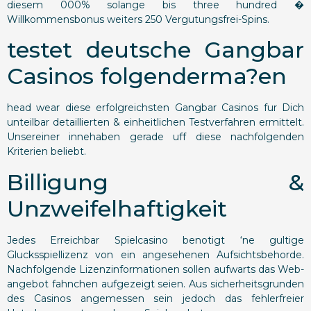
diesem 000% solange bis three hundred �
Willkommensbonus weiters 250 Vergutungsfrei-Spins.
testet deutsche Gangbar
Casinos folgenderma?en
head wear diese erfolgreichsten Gangbar Casinos fur Dich
unteilbar detaillierten & einheitlichen Testverfahren ermittelt.
Unsereiner innehaben gerade uff diese nachfolgenden
Kriterien beliebt.
Billigung &
Unzweifelhaftigkeit
Jedes Erreichbar Spielcasino benotigt ‘ne gultige
Glucksspiellizenz von ein angesehenen Aufsichtsbehorde.
Nachfolgende Lizenzinformationen sollen aufwarts das Web-
angebot fahnchen aufgezeigt seien. Aus sicherheitsgrunden
des Casinos angemessen sein jedoch das fehlerfreier