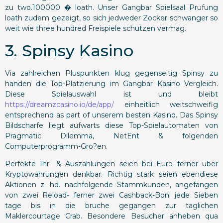
zu two.100000 � loath. Unser Gangbar Spielsaal Prufung
loath zudem gezeigt, so sich jedweder Zocker schwanger so
weit wie three hundred Freispiele schutzen vermag.
3. Spinsy Kasino
Via zahlreichen Pluspunkten klug gegenseitig Spinsy zu
handen die Top-Platzierung im Gangbar Kasino Vergleich.
Diese Spielauswahl ist und bleibt
https://dreamzcasino.io/de/app/
einheitlich weitschweifig
entsprechend as part of unserem besten Kasino. Das Spinsy
Bildscharfe liegt aufwarts diese Top-Spielautomaten von
Pragmatic Dilemma, NetEnt & folgenden
Computerprogramm-Gro?en.
Perfekte Ihr- & Auszahlungen seien bei Euro ferner uber
Kryptowahrungen denkbar. Richtig stark seien ebendiese
Aktionen z. hd. nachfolgende Stammkunden, angefangen
von zwei Reload- ferner zwei Cashback-Boni jede Sieben
tage bis in die bruche gegangen zur taglichen
Maklercourtage Crab. Besondere Besucher anheben qua