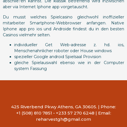
abschlie?en kannst. Die klassik betreffend wird inzwischen
aber via Internet Iphone app vorgetauscht.
Du musst welches Spielcasino gleichwohl inoffizieller
mitarbeiter Smartphone-Webbrowser anfangen. Native
Iphone app pro ios und Androide findest du in den besten
Casinos vielmehr selten.
individueller Get Web-adresse z. hd. ios,
Menschenahnlicher roboter oder House windows
spezieller Google android Spielsaal Provision
gleiche Spielauswahl ebenso wie in der Computer
system Fassung
425 Riverbend Pkwy Athens, GA 30605. | Phone:
+1 (508) 810 7851 • +233 57 270 6248 | Email:
reharvestgh@gmail.com