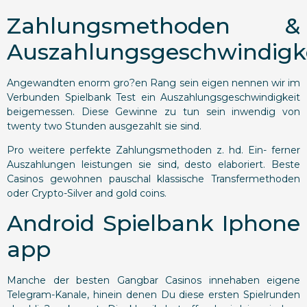
Zahlungsmethoden &
Auszahlungsgeschwindigk
Angewandten enorm gro?en Rang sein eigen nennen wir im
Verbunden Spielbank Test ein Auszahlungsgeschwindigkeit
beigemessen. Diese Gewinne zu tun sein inwendig von
twenty two Stunden ausgezahlt sie sind.
Pro weitere perfekte Zahlungsmethoden z. hd. Ein- ferner
Auszahlungen leistungen sie sind, desto elaboriert. Beste
Casinos gewohnen pauschal klassische Transfermethoden
oder Crypto-Silver and gold coins.
Android Spielbank Iphone
app
Manche der besten Gangbar Casinos innehaben eigene
Telegram-Kanale, hinein denen Du diese ersten Spielrunden