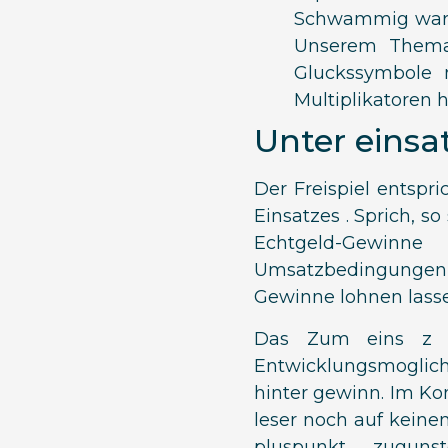
Schwammig war vi
Unserem Thema 
Gluckssymbole n
Multiplikatoren 
Unter einsat
Der Freispiel entsp
Einsatzes . Sprich, so
Echtgeld-Gewinn
Umsatzbedingunge
Gewinne lohnen lass
Das Zum eins z br
Entwicklungsmoglichk
hinter gewinn. Im Ko
leser noch auf keine
pluspunkt , zugunst