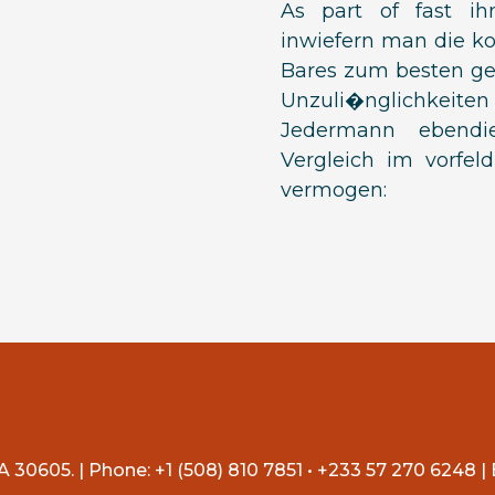
As part of fast ih
inwiefern man die ko
Bares zum besten geb
Unzuli�nglichkeite
Jedermann ebendie
Vergleich im vorfeld
vermogen:
 30605. | Phone: +1 (508) 810 7851 • +233 57 270 6248 