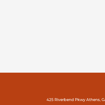
425 Riverbend Pkwy Athens, GA