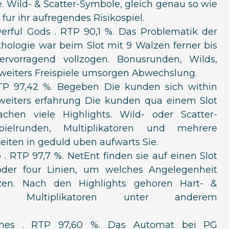
. Wild- & Scatter-Symbole, gleich genau so wie
 fur ihr aufregendes Risikospiel.
werful Gods . RTP 90,1 %. Das Problematik der
hologie war beim Slot mit 9 Walzen ferner bis
rvorragend vollzogen. Bonusrunden, Wilds,
weiters Freispiele umsorgen Abwechslung.
RTP 97,42 %. Begeben Die kunden sich within
 weiters erfahrung Die kunden qua einem Slot
chen viele Highlights. Wild- oder Scatter-
pielrunden, Multiplikatoren und mehrere
iten in geduld uben aufwarts Sie.
 . RTP 97,7 %. NetEnt finden sie auf einen Slot
der four Linien, um welches Angelegenheit
en. Nach den Highlights gehoren Hart- &
ole, Multiplikatoren unter anderem
ches . RTP 97,60 %. Das Automat bei PG