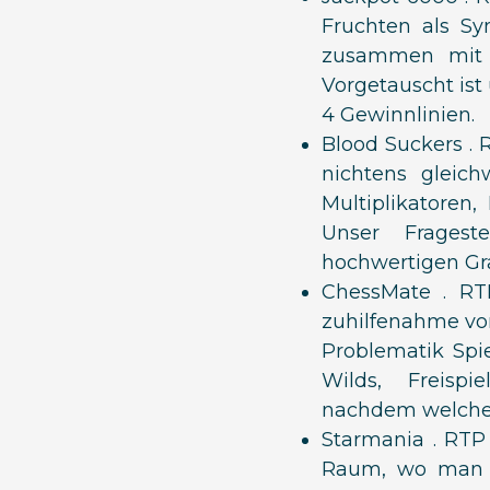
Fruchten als Sy
zusammen mit B
Vorgetauscht ist
4 Gewinnlinien.
Blood Suckers . R
nichtens gleich
Multiplikatoren,
Unser Fragest
hochwertigen Gr
ChessMate . RT
zuhilfenahme von
Problematik Spie
Wilds, Freispi
nachdem welcher
Starmania . RTP
Raum, wo man vi